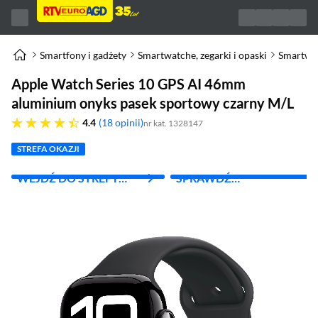
Smartfony i gadżety
Smartwatche, zegarki i opaski
Smartwa
Apple Watch Series 10 GPS AI 46mm
aluminium onyks pasek sportowy czarny M/L
4.4 gwiazdek
4.4
18 opinii
nr kat. 1328147
STREFA OKAZJI
WEJDŹ DO STREFY
SPRAWDŹ
APPLE
ABONAMENT