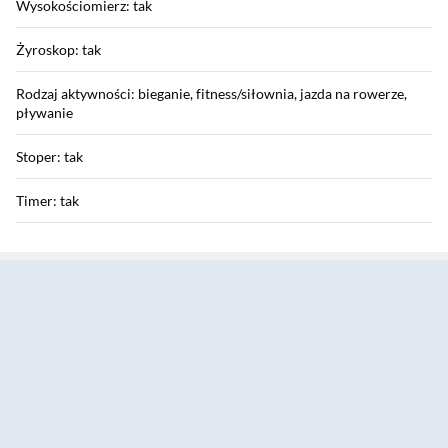
Wysokościomierz: tak
Żyroskop: tak
Rodzaj aktywności: bieganie, fitness/siłownia, jazda na rowerze,
pływanie
Stoper: tak
Timer: tak
Sekcja pominięta
Monitor snu: tak
Alarm: tak
Możliwość odbierania połączeń: tak
Odbiornik GPS: tak
Informacje pogodowe: tak