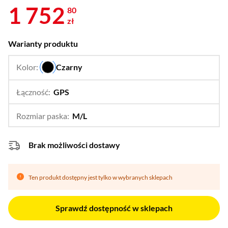
1 752
80
zł
Warianty produktu
Kolor:
Czarny
…
Łączność:
GPS
…
GPS + Cellular
Rozmiar paska:
M/L
…
S/M
Brak możliwości dostawy
Ten produkt dostępny jest tylko w wybranych sklepach
Sprawdź dostępność w sklepach