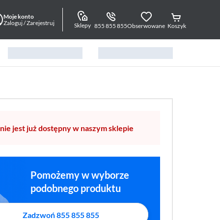
Moje konto
Zaloguj / Zarejestruj
Sklepy
855 855 855
Obserwowane
Koszyk
nie jest już dostępny w naszym sklepie
Pomożemy w wyborze
podobnego produktu
Zadzwoń 855 855 855