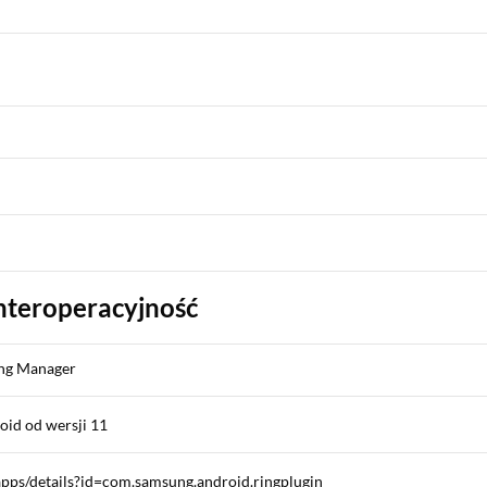
nteroperacyjność
ing Manager
oid od wersji 11
/apps/details?id=com.samsung.android.ringplugin