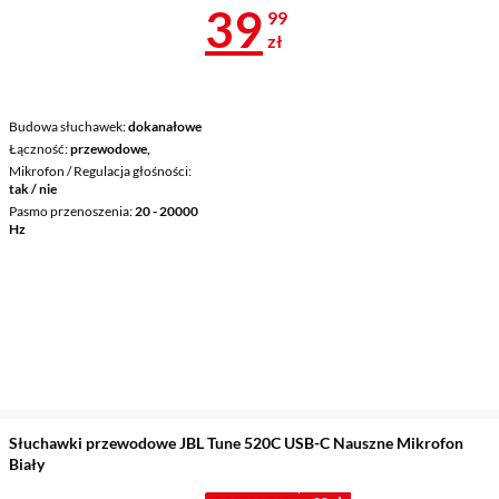
Cena 39,99 z
39
99
zł
Budowa słuchawek
dokanałowe
Łączność
przewodowe,
Mikrofon / Regulacja głośności
tak / nie
Pasmo przenoszenia
20 - 20000
Hz
Słuchawki przewodowe JBL Tune 520C USB-C Nauszne Mikrofon
Biały