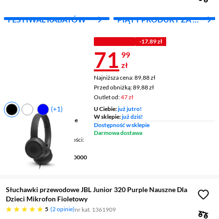
FESTIWAL RABATÓW
PIĄTY PRODUKT ZA 1
ZŁ!
PROMOCJA
-17,89 zł
Cena 71,99 z
71
99
zł
Najniższa cena: 89,88 zł
Najniższa cena:
89,88 zł
Przed obniżką: 89,88 zł
Przed obniżką:
89,88 zł
Outlet od:
47 zł
(+1)
U Ciebie:
już jutro!
W sklepie:
już dziś!
Budowa słuchawek
nauszne
Dostępność w sklepie
Łączność
przewodowe,
Darmowa dostawa
Mikrofon / Regulacja głośności
tak / nie
Pasmo przenoszenia
20 - 20000
Hz
Słuchawki przewodowe JBL Junior 320 Purple Nauszne Dla
Dzieci Mikrofon Fioletowy
pięć gwiazdek
5
2 opinie
nr kat. 1361909