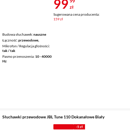
Cena 99,99 z
99
99
zł
Sugerowana cena producenta:
159 zł
Budowa słuchawek
nauszne
Łączność
przewodowe,
Mikrofon / Regulacja głośności
tak / tak
Pasmo przenoszenia
10 - 40000
Hz
Słuchawki przewodowe JBL Tune 110 Dokanałowe Biały
Z KODEM
-5 zł