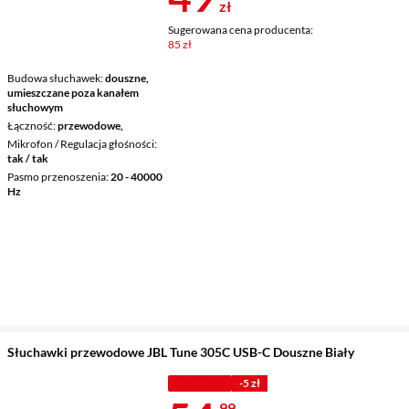
zł
Sugerowana cena producenta:
85 zł
Budowa słuchawek
douszne,
umieszczane poza kanałem
słuchowym
Łączność
przewodowe,
Mikrofon / Regulacja głośności
tak / tak
Pasmo przenoszenia
20 - 40000
Hz
Słuchawki przewodowe JBL Tune 305C USB-C Douszne Biały
Z KODEM
-5 zł
99