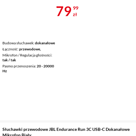
Cena 79,99 z
79
99
zł
Budowa słuchawek
dokanałowe
Łączność
przewodowe,
Mikrofon / Regulacja głośności
tak / tak
Pasmo przenoszenia
20 - 20000
Hz
Słuchawki przewodowe JBL Endurance Run 3C USB-C Dokanałowe
Mikrofon Biały