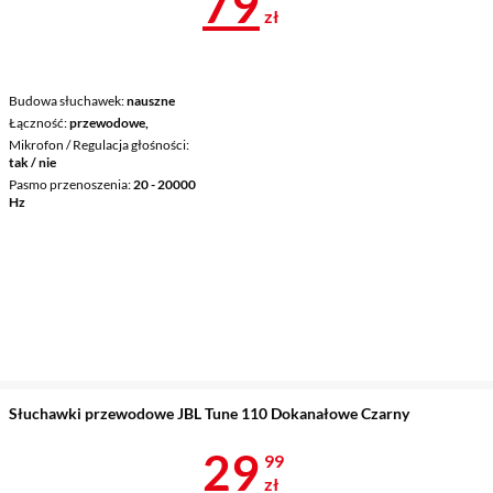
Cena 79,99 z
79
zł
Budowa słuchawek
nauszne
Łączność
przewodowe,
Mikrofon / Regulacja głośności
tak / nie
Pasmo przenoszenia
20 - 20000
Hz
Słuchawki przewodowe JBL Tune 110 Dokanałowe Czarny
Cena 29,99 z
29
99
zł