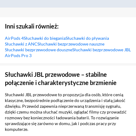
Inni szukali również:
AirPods 4
Słuchawki do biegania
Słuchawki do pływania
Słuchawki z ANC
Słuchawki bezprzewodowe nauszne
Słuchawki bezprzewodowe douszne
Słuchawki bezprzewodowe JBL
AirPods Pro 3
Sekcja pominięta
Słuchawki JBL przewodowe – stabilne
połączenie i charakterystyczne brzmienie
Słuchawki JBL przewodowe to propozycja dla osób, które cenią
klasyczne, bezpośrednie podłączenie do urządzenia i stałą jakość
dźwięku. Przewód zapewnia nieprzerwaną transmisję sygnału,
dzięki czemu można słuchać muzyki, oglądać filmy czy prowadzić
rozmowy bez konieczności ładowania baterii. To rozwiązanie
sprawdzające się zarówno w domu, jak i podczas pracy przy
komputerze.