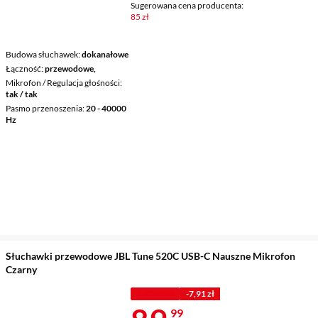
Sugerowana cena producenta:
85 zł
Budowa słuchawek
dokanałowe
Łączność
przewodowe,
Mikrofon / Regulacja głośności
tak / tak
Pasmo przenoszenia
20 - 40000
Hz
Słuchawki przewodowe JBL Tune 520C USB-C Nauszne Mikrofon
Czarny
Z KODEM
-7,91 zł
99