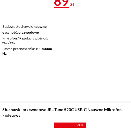
Cena 89,99 z
89
zł
Budowa słuchawek
nauszne
Łączność
przewodowe,
Mikrofon / Regulacja głośności
tak / tak
Pasmo przenoszenia
10 - 40000
Hz
Słuchawki przewodowe JBL Tune 520C USB-C Nauszne Mikrofon
Fioletowy
Z KODEM
-8 zł