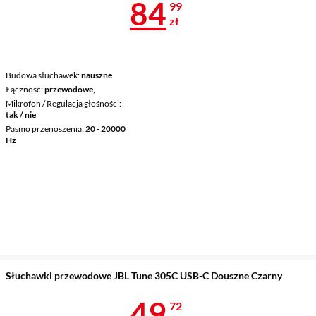
Cena 84,99 z
84
99
zł
Budowa słuchawek
nauszne
Łączność
przewodowe,
Mikrofon / Regulacja głośności
tak / nie
Pasmo przenoszenia
20 - 20000
Hz
Słuchawki przewodowe JBL Tune 305C USB-C Douszne Czarny
Cena 49,72 z
49
72