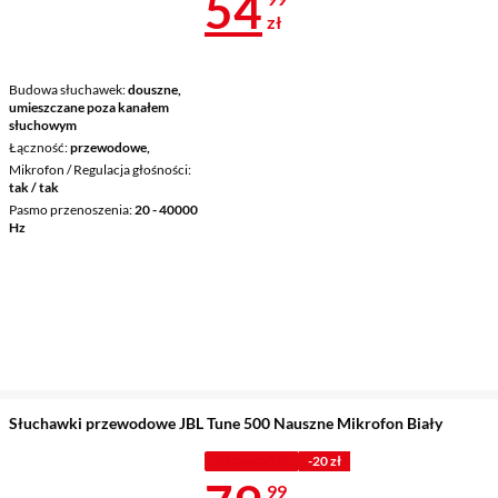
Cena 54,99 z
54
zł
Budowa słuchawek
douszne,
umieszczane poza kanałem
słuchowym
Łączność
przewodowe,
Mikrofon / Regulacja głośności
tak / tak
Pasmo przenoszenia
20 - 40000
Hz
Słuchawki przewodowe JBL Tune 500 Nauszne Mikrofon Biały
PROMOCJA
-20 zł
99