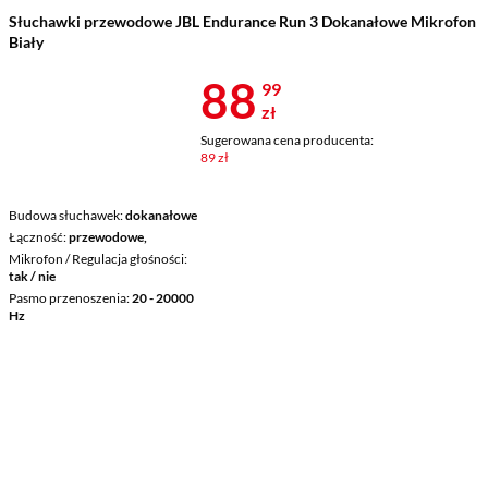
Słuchawki przewodowe JBL Endurance Run 3 Dokanałowe Mikrofon
Biały
Cena 88,99 z
88
99
zł
Sugerowana cena producenta:
89 zł
Budowa słuchawek
dokanałowe
Łączność
przewodowe,
Mikrofon / Regulacja głośności
tak / nie
Pasmo przenoszenia
20 - 20000
Hz