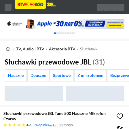
Karuzela z banerami, aktualny element 1 z 
TV, Audio i RTV
Akcesoria RTV
Słuchawki
Słuchawki przewodowe JBL
(31)
Nauszne
Douszne
Sportowe
Z mikrofonem
Bezprzew
Słuchawki przewodowe JBL Tune 500 Nauszne Mikrofon
Czarny
4.6 gwiazdek
4.6
94 opinie
nr kat. 1175929