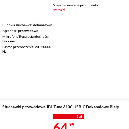
Sugerowana cena producenta:
49,90 zł
Budowa słuchawek
dokanałowe
Łączność
przewodowe,
Mikrofon / Regulacja głośności
tak / nie
Pasmo przenoszenia
20 - 20000
Hz
Słuchawki przewodowe JBL Tune 310C USB-C Dokanałowe Biały
Z KODEM
-5 zł
Cena 64,99 z
64
99