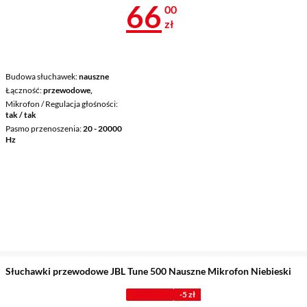
Cena 66 zł
66
00
zł
Budowa słuchawek
nauszne
Łączność
przewodowe,
Mikrofon / Regulacja głośności
tak / tak
Pasmo przenoszenia
20 - 20000
Hz
Słuchawki przewodowe JBL Tune 500 Nauszne Mikrofon Niebieski
Z KODEM
-5 zł