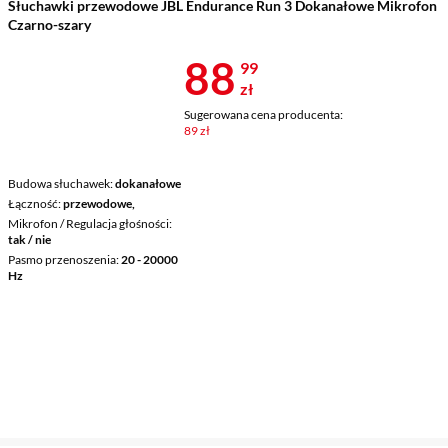
Słuchawki przewodowe JBL Endurance Run 3 Dokanałowe Mikrofon
Czarno-szary
Cena 88,99 z
88
99
zł
Sugerowana cena producenta:
89 zł
Budowa słuchawek
dokanałowe
Łączność
przewodowe,
Mikrofon / Regulacja głośności
tak / nie
Pasmo przenoszenia
20 - 20000
Hz