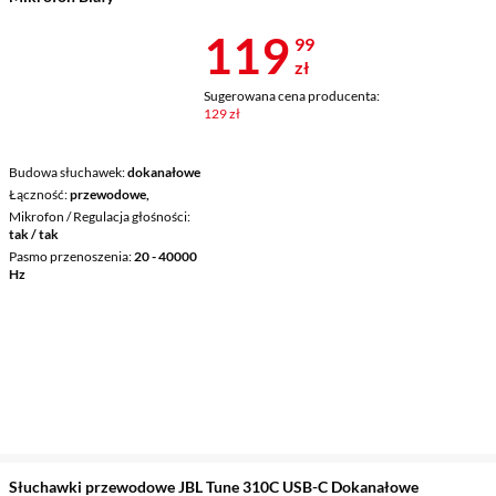
Cena 119,99 
119
99
zł
Sugerowana cena producenta:
129 zł
Budowa słuchawek
dokanałowe
Łączność
przewodowe,
Mikrofon / Regulacja głośności
tak / tak
Pasmo przenoszenia
20 - 40000
Hz
Słuchawki przewodowe JBL Tune 310C USB-C Dokanałowe