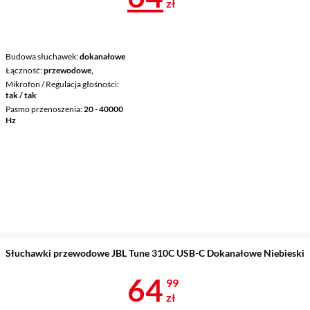
zł
Budowa słuchawek
dokanałowe
Łączność
przewodowe,
Mikrofon / Regulacja głośności
tak / tak
Pasmo przenoszenia
20 - 40000
Hz
Słuchawki przewodowe JBL Tune 310C USB-C Dokanałowe Niebieski
Cena 64,99 z
64
99
zł