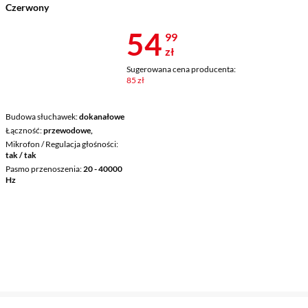
Czerwony
Cena 54,99 z
54
99
zł
Sugerowana cena producenta:
85 zł
Budowa słuchawek
dokanałowe
Łączność
przewodowe,
Mikrofon / Regulacja głośności
tak / tak
Pasmo przenoszenia
20 - 40000
Hz