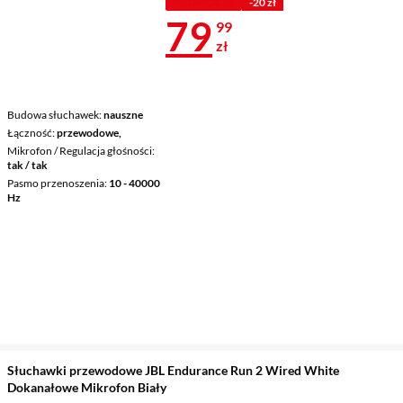
PROMOCJA
-20 zł
Cena 79,99 z
79
99
zł
Budowa słuchawek
nauszne
Łączność
przewodowe,
Mikrofon / Regulacja głośności
tak / tak
Pasmo przenoszenia
10 - 40000
Hz
Słuchawki przewodowe JBL Endurance Run 2 Wired White
Dokanałowe Mikrofon Biały