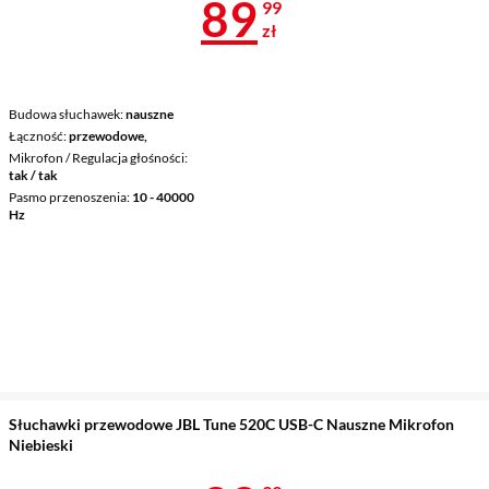
Cena 89,99 z
89
99
zł
Budowa słuchawek
nauszne
Łączność
przewodowe,
Mikrofon / Regulacja głośności
tak / tak
Pasmo przenoszenia
10 - 40000
Hz
Słuchawki przewodowe JBL Tune 520C USB-C Nauszne Mikrofon
Niebieski