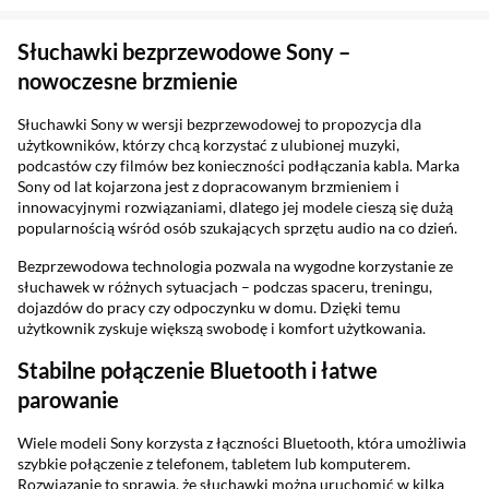
Sekcja pominięta
Słuchawki bezprzewodowe Sony –
nowoczesne brzmienie
Słuchawki Sony w wersji bezprzewodowej to propozycja dla
użytkowników, którzy chcą korzystać z ulubionej muzyki,
podcastów czy filmów bez konieczności podłączania kabla. Marka
Sony od lat kojarzona jest z dopracowanym brzmieniem i
innowacyjnymi rozwiązaniami, dlatego jej modele cieszą się dużą
popularnością wśród osób szukających sprzętu audio na co dzień.
Bezprzewodowa technologia pozwala na wygodne korzystanie ze
słuchawek w różnych sytuacjach – podczas spaceru, treningu,
dojazdów do pracy czy odpoczynku w domu. Dzięki temu
użytkownik zyskuje większą swobodę i komfort użytkowania.
Stabilne połączenie Bluetooth i łatwe
parowanie
Wiele modeli Sony korzysta z łączności Bluetooth, która umożliwia
szybkie połączenie z telefonem, tabletem lub komputerem.
Rozwiązanie to sprawia, że słuchawki można uruchomić w kilka