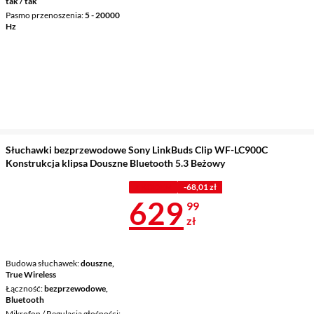
tak / tak
Pasmo przenoszenia
5 - 20000
Hz
Słuchawki bezprzewodowe Sony LinkBuds Clip WF-LC900C
Konstrukcja klipsa Douszne Bluetooth 5.3 Beżowy
Z KODEM
-68,01 zł
Cena 629,99 
629
99
zł
Budowa słuchawek
douszne,
True Wireless
Łączność
bezprzewodowe,
Bluetooth
Mikrofon / Regulacja głośności