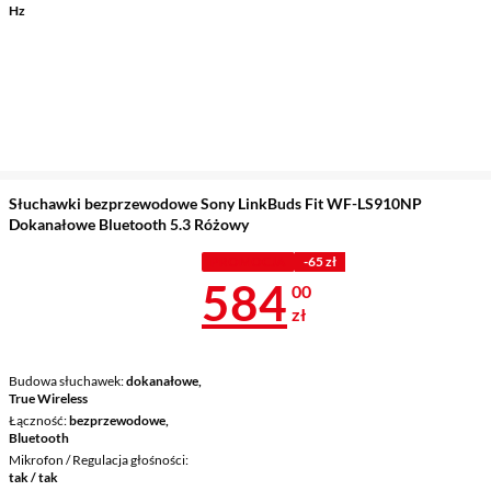
Hz
Słuchawki bezprzewodowe Sony LinkBuds Fit WF-LS910NP
Dokanałowe Bluetooth 5.3 Różowy
PROMOCJA
-65 zł
Cena 584 zł
584
00
zł
Budowa słuchawek
dokanałowe,
True Wireless
Łączność
bezprzewodowe,
Bluetooth
Mikrofon / Regulacja głośności
tak / tak