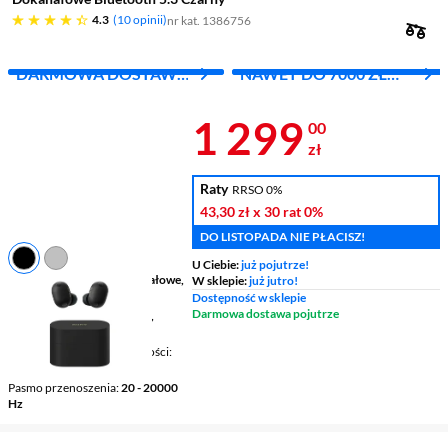
4.3 gwiazdek
4.3
10 opinii
nr kat. 1386756
DARMOWA DOSTAWA
NAWET DO 7000 ZŁ
Z INPOST
RABATU
Cena 1 299 z
1 299
00
zł
Raty
RRSO 0%
43,30 zł
x 30 rat
0%
DO LISTOPADA NIE PŁACISZ!
U Ciebie:
już pojutrze!
Budowa słuchawek
dokanałowe,
W sklepie:
już jutro!
True Wireless
Dostępność w sklepie
Darmowa dostawa pojutrze
Łączność
bezprzewodowe,
Bluetooth
Mikrofon / Regulacja głośności
tak / tak
Pasmo przenoszenia
20 - 20000
Hz