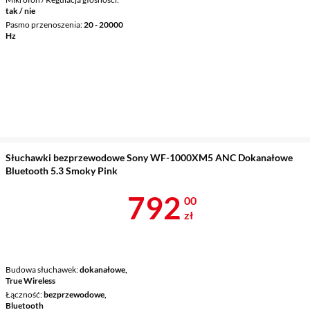
tak / nie
Pasmo przenoszenia
20 - 20000
Hz
Słuchawki bezprzewodowe Sony WF-1000XM5 ANC Dokanałowe
Bluetooth 5.3 Smoky Pink
Cena 792 zł
792
00
zł
Budowa słuchawek
dokanałowe,
True Wireless
Łączność
bezprzewodowe,
Bluetooth