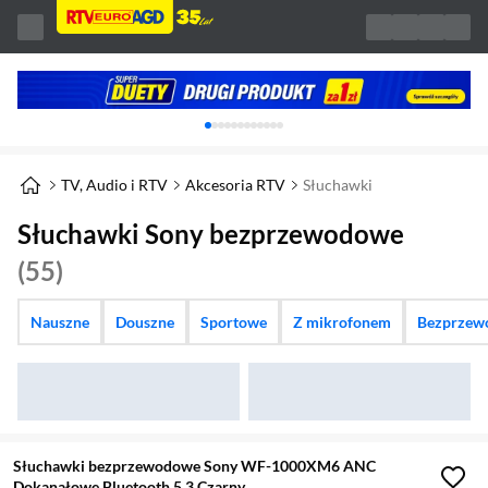
Karuzela z banerami, aktualny element 1 z 
TV, Audio i RTV
Akcesoria RTV
Słuchawki
Słuchawki Sony bezprzewodowe
(55)
Nauszne
Douszne
Sportowe
Z mikrofonem
Bezprzew
Słuchawki bezprzewodowe Sony WF-1000XM6 ANC
Dokanałowe Bluetooth 5.3 Czarny