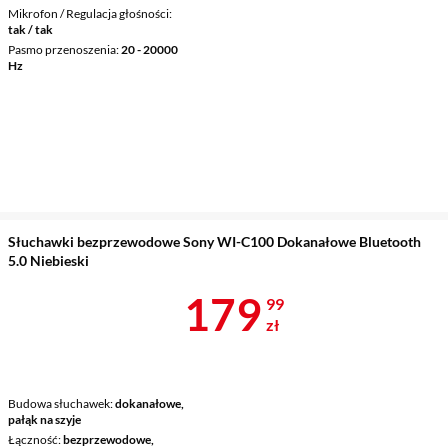
Mikrofon / Regulacja głośności
tak / tak
Pasmo przenoszenia
20 - 20000
Hz
Słuchawki bezprzewodowe Sony WI-C100 Dokanałowe Bluetooth
5.0 Niebieski
Cena 179,99 
179
99
zł
Budowa słuchawek
dokanałowe,
pałąk na szyje
Łączność
bezprzewodowe,