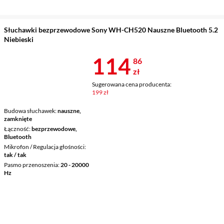
Słuchawki bezprzewodowe Sony WH-CH520 Nauszne Bluetooth 5.2
Niebieski
Cena 114,86 
114
86
zł
Sugerowana cena producenta:
199 zł
Budowa słuchawek
nauszne,
zamknięte
Łączność
bezprzewodowe,
Bluetooth
Mikrofon / Regulacja głośności
tak / tak
Pasmo przenoszenia
20 - 20000
Hz