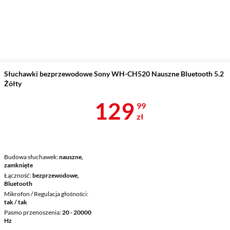
Słuchawki bezprzewodowe Sony WH-CH520 Nauszne Bluetooth 5.2
Żółty
Cena 129,99 
129
99
zł
Budowa słuchawek
nauszne,
zamknięte
Łączność
bezprzewodowe,
Bluetooth
Mikrofon / Regulacja głośności
tak / tak
Pasmo przenoszenia
20 - 20000
Hz