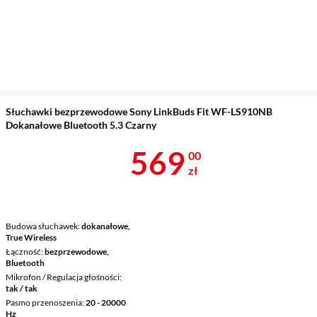
Słuchawki bezprzewodowe Sony LinkBuds Fit WF-LS910NB
Dokanałowe Bluetooth 5.3 Czarny
Cena 569 zł
569
00
zł
Budowa słuchawek
dokanałowe,
True Wireless
Łączność
bezprzewodowe,
Bluetooth
Mikrofon / Regulacja głośności
tak / tak
Pasmo przenoszenia
20 - 20000
Hz