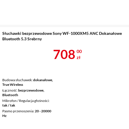
Słuchawki bezprzewodowe Sony WF-1000XM5 ANC Dokanałowe
Bluetooth 5.3 Srebrny
Cena 708 zł
708
00
zł
Budowa słuchawek
dokanałowe,
True Wireless
Łączność
bezprzewodowe,
Bluetooth
Mikrofon / Regulacja głośności
tak / tak
Pasmo przenoszenia
20 - 20000
Hz