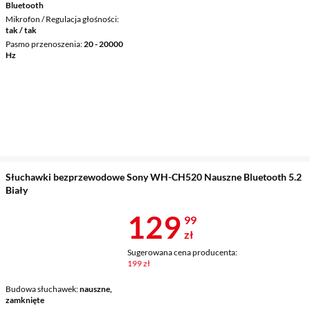
Bluetooth
Mikrofon / Regulacja głośności
tak / tak
Pasmo przenoszenia
20 - 20000
Hz
Słuchawki bezprzewodowe Sony WH-CH520 Nauszne Bluetooth 5.2
Biały
Cena 129,99 
129
99
zł
Sugerowana cena producenta:
199 zł
Budowa słuchawek
nauszne,
zamknięte