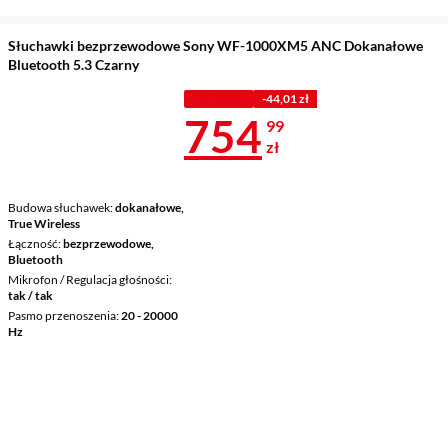
Słuchawki bezprzewodowe Sony WF-1000XM5 ANC Dokanałowe
Bluetooth 5.3 Czarny
Z KODEM
-44,01 zł
Cena 754,99 
754
99
zł
Budowa słuchawek
dokanałowe,
True Wireless
Łączność
bezprzewodowe,
Bluetooth
Mikrofon / Regulacja głośności
tak / tak
Pasmo przenoszenia
20 - 20000
Hz