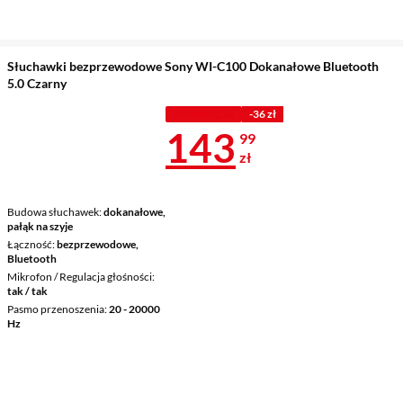
Słuchawki bezprzewodowe Sony WI-C100 Dokanałowe Bluetooth
5.0 Czarny
PROMOCJA
-36 zł
Cena 143,99 
143
99
zł
Budowa słuchawek
dokanałowe,
pałąk na szyje
Łączność
bezprzewodowe,
Bluetooth
Mikrofon / Regulacja głośności
tak / tak
Pasmo przenoszenia
20 - 20000
Hz