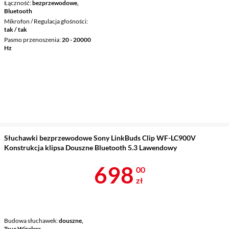
Łączność
bezprzewodowe,
Bluetooth
Mikrofon / Regulacja głośności
tak / tak
Pasmo przenoszenia
20 - 20000
Hz
Słuchawki bezprzewodowe Sony LinkBuds Clip WF-LC900V
Konstrukcja klipsa Douszne Bluetooth 5.3 Lawendowy
Cena 698 zł
698
00
zł
Budowa słuchawek
douszne,
True Wireless