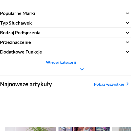
Popularne Marki
Typ Słuchawek
Rodzaj Podłączenia
Przeznaczenie
Dodatkowe Funkcje
Więcej kategorii
Sekcja pominięta
Najnowsze artykuły
Pokaż wszystkie
Jaki monitor
GTA VI – premiera
Najleps