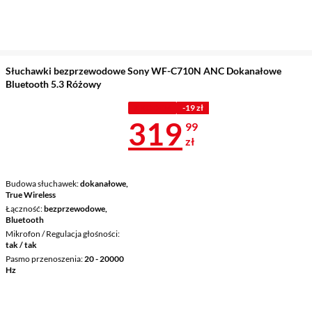
Słuchawki bezprzewodowe Sony WF-C710N ANC Dokanałowe
Bluetooth 5.3 Różowy
Z KODEM
-19 zł
Cena 319,99 
319
99
zł
Budowa słuchawek
dokanałowe,
True Wireless
Łączność
bezprzewodowe,
Bluetooth
Mikrofon / Regulacja głośności
tak / tak
Pasmo przenoszenia
20 - 20000
Hz