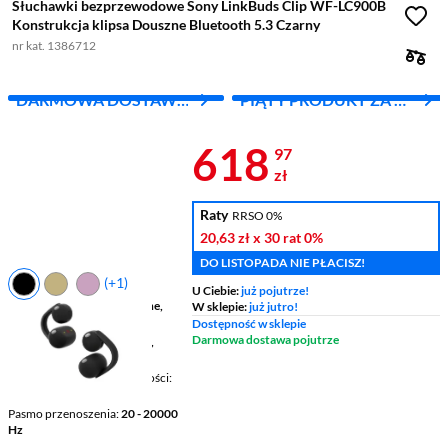
Słuchawki bezprzewodowe Sony LinkBuds Clip WF-LC900B
Konstrukcja klipsa Douszne Bluetooth 5.3 Czarny
nr kat. 1386712
DARMOWA DOSTAWA
PIĄTY PRODUKT ZA 1
Z INPOST
ZŁ!
Cena 618,97 
618
97
zł
Raty
RRSO 0%
20,63 zł
x 30 rat
0%
DO LISTOPADA NIE PŁACISZ!
(+1)
U Ciebie:
już pojutrze!
Budowa słuchawek
douszne,
W sklepie:
już jutro!
True Wireless
Dostępność w sklepie
Darmowa dostawa pojutrze
Łączność
bezprzewodowe,
Bluetooth
Mikrofon / Regulacja głośności
tak / nie
Pasmo przenoszenia
20 - 20000
Hz