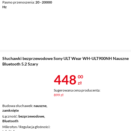
Pasmo przenoszenia
20 - 20000
Hz
Słuchawki bezprzewodowe Sony ULT Wear WH-ULT900NH Nauszne
Bluetooth 5.2 Szary
Cena 448 zł
448
00
zł
Sugerowana cena producenta:
899 zł
Budowa słuchawek
nauszne,
zamknięte
Łączność
bezprzewodowe,
Bluetooth
Mikrofon / Regulacja głośności