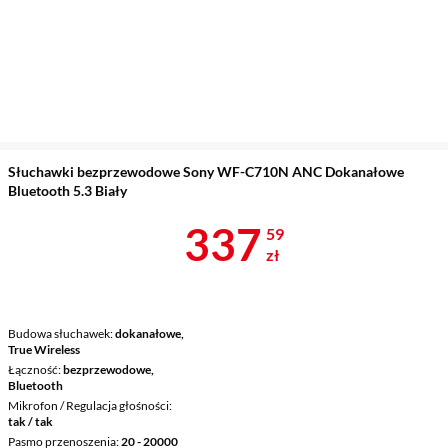
Słuchawki bezprzewodowe Sony WF-C710N ANC Dokanałowe
Bluetooth 5.3 Biały
Cena 337,59 
337
59
zł
Budowa słuchawek
dokanałowe,
True Wireless
Łączność
bezprzewodowe,
Bluetooth
Mikrofon / Regulacja głośności
tak / tak
Pasmo przenoszenia
20 - 20000