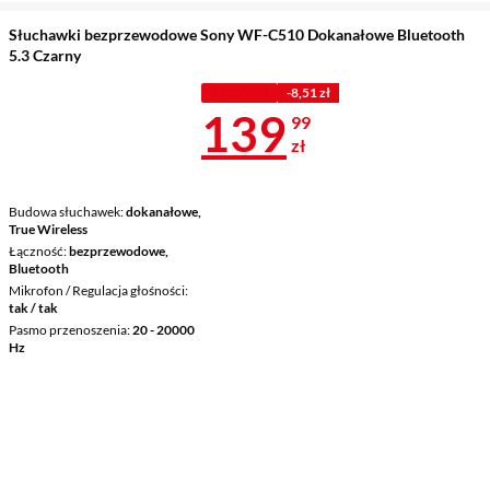
Słuchawki bezprzewodowe Sony WF-C510 Dokanałowe Bluetooth
5.3 Czarny
Z KODEM
-8,51 zł
Cena 139,99 
139
99
zł
Budowa słuchawek
dokanałowe,
True Wireless
Łączność
bezprzewodowe,
Bluetooth
Mikrofon / Regulacja głośności
tak / tak
Pasmo przenoszenia
20 - 20000
Hz