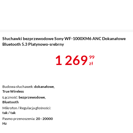
Słuchawki bezprzewodowe Sony WF-1000XM6 ANC Dokanałowe
Bluetooth 5.3 Platynowo-srebrny
Cena 1 269,9
1 269
99
zł
Budowa słuchawek
dokanałowe,
True Wireless
Łączność
bezprzewodowe,
Bluetooth
Mikrofon / Regulacja głośności
tak / tak
Pasmo przenoszenia
20 - 20000
Hz