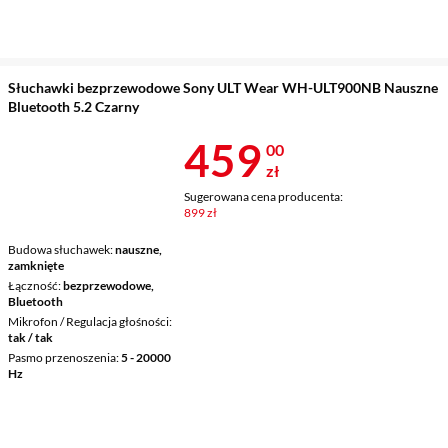
Słuchawki bezprzewodowe Sony ULT Wear WH-ULT900NB Nauszne
Bluetooth 5.2 Czarny
Cena 459 zł
459
00
zł
Sugerowana cena producenta:
899 zł
Budowa słuchawek
nauszne,
zamknięte
Łączność
bezprzewodowe,
Bluetooth
Mikrofon / Regulacja głośności
tak / tak
Pasmo przenoszenia
5 - 20000
Hz