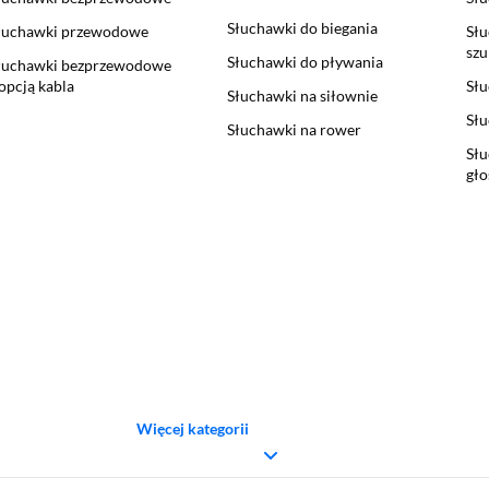
Słuchawki do biegania
łuchawki przewodowe
Słu
sz
Słuchawki do pływania
łuchawki bezprzewodowe
 opcją kabla
Sł
Słuchawki na siłownie
Słu
Słuchawki na rower
Słu
gł
Więcej kategorii