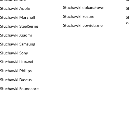
Słuchawki dokanałowe
Słuchawki Apple
S
Słuchawki kostne
Słuchawki Marshall
S
z
Słuchawki powietrzne
Słuchawki SteelSeries
Słuchawki Xiaomi
Słuchawki Samsung
Słuchawki Sony
Słuchawki Huawei
Słuchawki Philips
Słuchawki Baseus
Słuchawki Soundcore
Sekcja pominięta