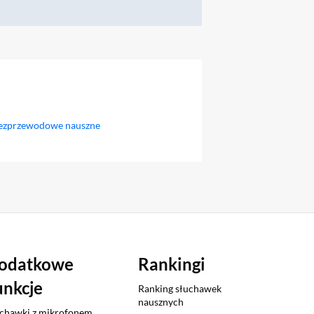
bezprzewodowe nauszne
odatkowe
Rankingi
unkcje
Ranking słuchawek
nausznych
chawki z mikrofonem