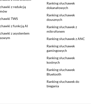
Ranking słuchawek
chawki z redukcją
dokanałowych
umów
Ranking słuchawek
uchawki TWS
dousznych
chawki z funkcją AI
Ranking słuchawek z
mikrofonem
chawki z asystentem
osowym
Ranking słuchawek z ANC
Ranking słuchawek
gamingowych
Ranking słuchawek
kostnych
Ranking słuchawek
Bluetooth
Ranking słuchawek do
biegania