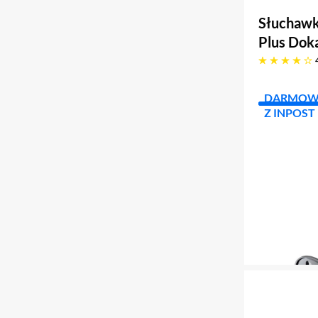
Słuchawk
Plus Dok
4.1 gwiazdek
DARMOW
Z INPOST