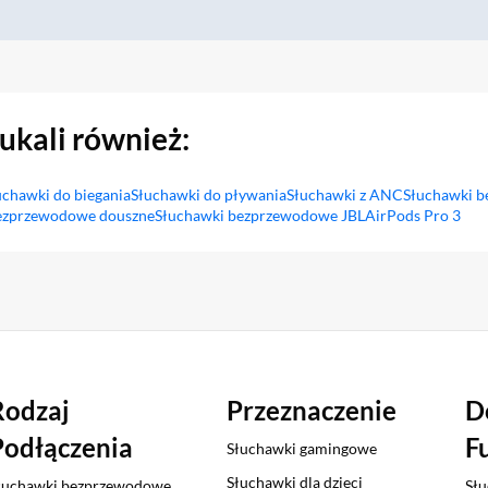
zukali również:
uchawki do biegania
Słuchawki do pływania
Słuchawki z ANC
Słuchawki 
ezprzewodowe douszne
Słuchawki bezprzewodowe JBL
AirPods Pro 3
Rodzaj
Przeznaczenie
D
Podłączenia
F
Słuchawki gamingowe
Słuchawki dla dzieci
łuchawki bezprzewodowe
Słu