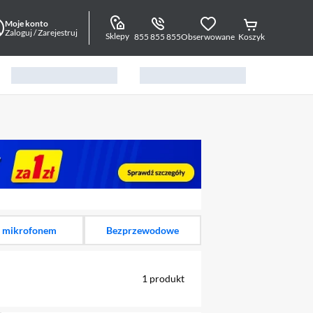
Moje konto
Zaloguj / Zarejestruj
Sklepy
855 855 855
Obserwowane
Koszyk
alny element 1 z 12
 mikrofonem
Bezprzewodowe
1
produkt