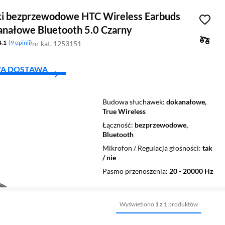
i bezprzewodowe HTC Wireless Earbuds
anałowe Bluetooth 5.0 Czarny
4.1
9 opinii
nr kat. 1253151
A DOSTAWA
Budowa słuchawek
dokanałowe,
True Wireless
Łączność
bezprzewodowe,
Bluetooth
Mikrofon / Regulacja głośności
tak
/ nie
Pasmo przenoszenia
20 - 20000 Hz
Wyświetlono
1 z 1
produktów