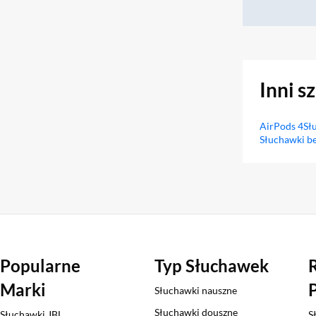
Inni s
AirPods 4
Sł
Słuchawki b
Sekcja pominięta
Popularne
Typ Słuchawek
Marki
Słuchawki nauszne
Słuchawki douszne
Słuchawki JBL
S