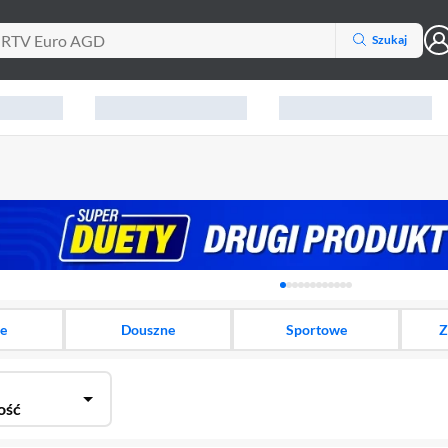
Szukaj
Karuzela z banerami, aktu
e
Douszne
Sportowe
Z
ość