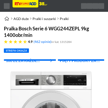
AGD duże
Pralki i suszarki
Pralki
Pralka Bosch Serie 6 WGG244ZEPL 9kg
1400obr/min
4.9 gwiazdek
4.9
462 opinie
nr kat. 1315284
STREFA OKAZJI
100 ZŁ ZA KAŻDE
PIĄTY PRODUKT ZA 1
WYDANE 1000 ZŁ
ZŁ!