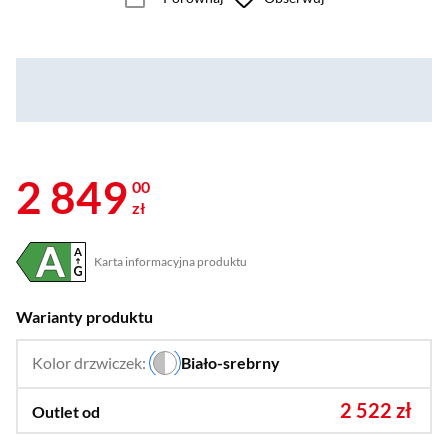
2 849
00
zł
Karta informacyjna produktu
Plik w formacie pdf
(otworzy się w nowym oknie)
Warianty produktu
Kolor drzwiczek:
Biało-srebrny
…
2 522 zł
Outlet od