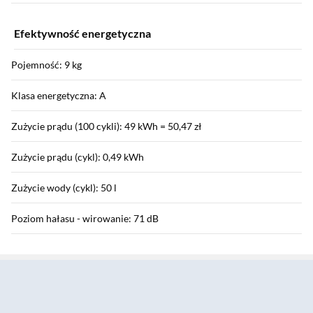
Efektywność energetyczna
Pojemność: 9 kg
Klasa energetyczna: A
Zużycie prądu (100 cykli): 49 kWh = 50,47 zł
Zużycie prądu (cykl): 0,49 kWh
Zużycie wody (cykl): 50 l
Poziom hałasu - wirowanie: 71 dB
Sekcja pominięta
Maksymalna prędkość wirowania: 1400 obr/min
Wilgotność resztkowa: 51,4 %
Klasa wirowania: B