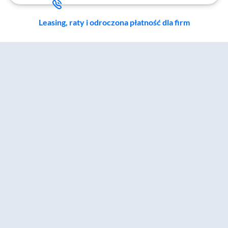
Leasing, raty i odroczona płatność dla firm
Zostałeś przeniesiony do sekcji akcesoriów