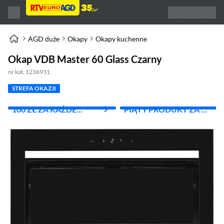
AGD duże
Okapy
Okapy kuchenne
Okap VDB Master 60 Glass Czarny
nr kat. 1236931
STREFA OKAZJI
100 ZŁ ZA KAŻDE
PIĄTY PRODUKT ZA 1
WYDANE 1000 ZŁ
ZŁ!