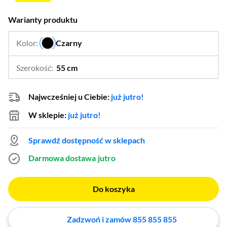
Warianty produktu
Kolor:
Czarny
…
Szerokość:
55 cm
…
74 cm
Najwcześniej u Ciebie:
już jutro!
W sklepie:
już jutro!
Sprawdź dostępność w sklepach
Darmowa dostawa
jutro
Do koszyka
Zadzwoń i zamów 855 855 855