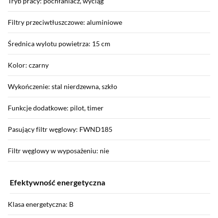
Tryb pracy: pochłaniacz, wyciąg
Filtry przeciwtłuszczowe: aluminiowe
Średnica wylotu powietrza: 15 cm
Kolor: czarny
Wykończenie: stal nierdzewna, szkło
Funkcje dodatkowe: pilot, timer
Pasujący filtr węglowy: FWND185
Filtr węglowy w wyposażeniu: nie
Efektywność energetyczna
Klasa energetyczna: B