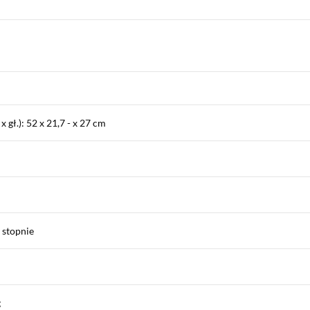
 gł.): 52 x 21,7 - x 27 cm
 stopnie
g