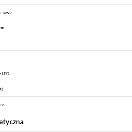
iniowe
 cm
e LED
01
ie
etyczna