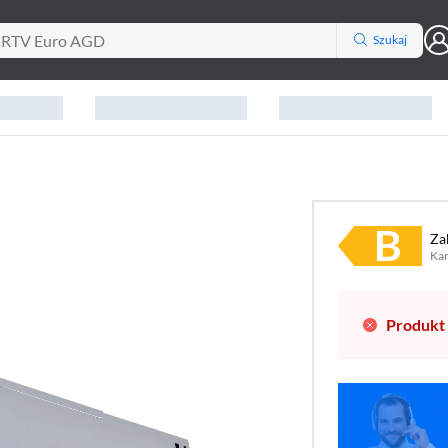
Szukaj
Za
Kar
Pli
(ot
Produkt 