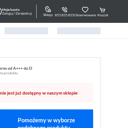
Moje konto
Zaloguj / Zarejestruj
Sklepy
855 855 855
Obserwowane
Koszyk
kres od A+++ do D
ta produktu
k w formacie pdf
worzy się w nowym oknie)
nie jest już dostępny w naszym sklepie
Pomożemy w wyborze
podobnego produktu