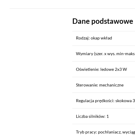
Dane podstawowe
Rodzaj: okap wkład
Wymiary (szer. x wys. min-maks x
Oświetlenie: ledowe 2x3 W
Sterowanie: mechaniczne
Regulacja prędkości: skokowa 3
Liczba silników: 1
Tryb pracy: pochłaniacz, wycią