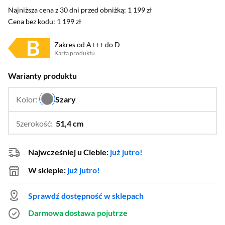
Najniższa cena z 30 dni przed obniżką: 1 199 zł
Najniższa cena z 30 dni przed obniżką:
1 199 zł
Cena bez kodu: 1 199 zł
Cena bez kodu:
1 199 zł
Zakres od A+++ do D
Karta produktu
Plik w formacie pdf
(otworzy się w nowym oknie)
Warianty produktu
Kolor:
Szary
…
Szerokość:
51,4 cm
…
71,4 cm
Najwcześniej u Ciebie:
już jutro!
W sklepie:
już jutro!
Sprawdź dostępność w sklepach
Darmowa dostawa
pojutrze