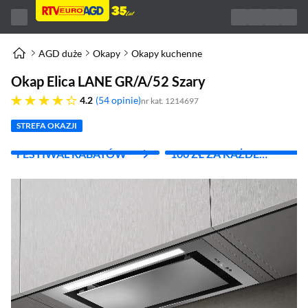
AGD duże
Okapy
Okapy kuchenne
Okap Elica LANE GR/A/52 Szary
4.2 gwiazdek
4.2
54 opinie
nr kat. 1214697
STREFA OKAZJI
FESTIWAL RABATÓW
100 ZŁ ZA KAŻDE
WYDANE 1000 ZŁ