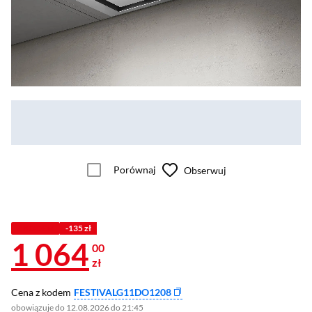
Porównaj
Obserwuj
Z KODEM
-135 zł
1 064
00
zł
Cena z kodem
FESTIVALG11DO1208
obowiązuje do 12.08.2026 do 21:45