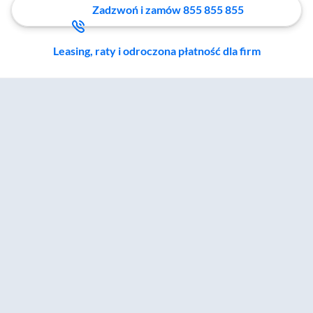
Zadzwoń i zamów 855 855 855
Leasing, raty i odroczona płatność dla firm
Zostałeś przeniesiony do sekcji akcesoriów