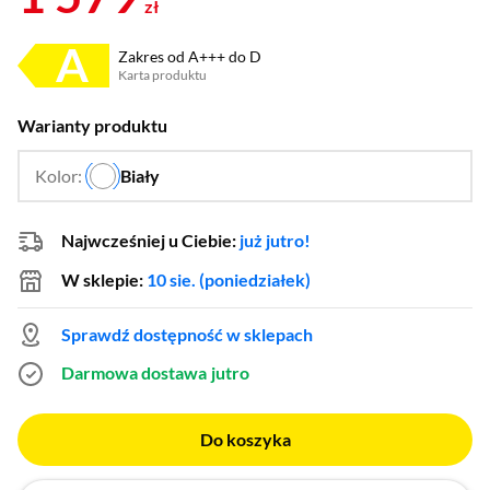
zł
Zakres od A+++ do D
Karta produktu
Plik w formacie pdf
(otworzy się w nowym oknie)
Warianty produktu
Kolor:
Biały
…
Najwcześniej u Ciebie:
już jutro!
W sklepie:
10 sie. (poniedziałek)
Sprawdź dostępność w sklepach
Darmowa dostawa
jutro
Do koszyka