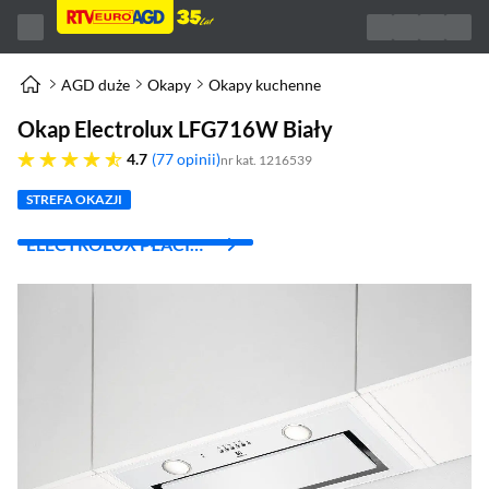
AGD duże
Okapy
Okapy kuchenne
Okap Electrolux LFG716W Biały
4.7 gwiazdek
4.7
77 opinii
nr kat. 1216539
STREFA OKAZJI
ELECTROLUX PŁACI
TWOJE RACHUNKI