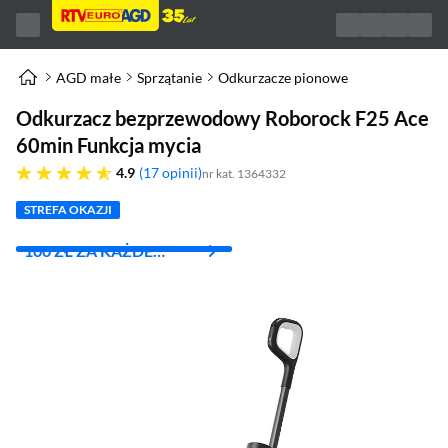
AGD małe
Sprzątanie
Odkurzacze pionowe
Odkurzacz bezprzewodowy Roborock F25 Ace
60min Funkcja mycia
4.9 gwiazdek
4.9
17 opinii
nr kat. 1364332
STREFA OKAZJI
100 ZŁ ZA KAŻDE
WYDANE 1000 ZŁ