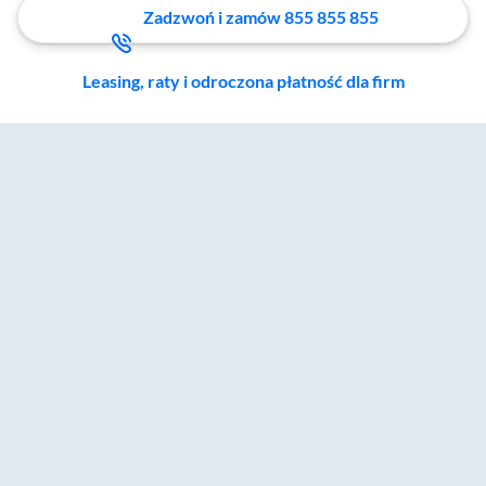
Zadzwoń i zamów 855 855 855
Leasing, raty i odroczona płatność dla firm
Zostałeś przeniesiony do sekcji akcesoriów