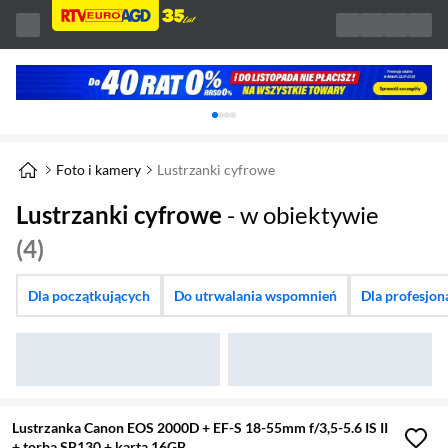
Karuzela z banerami, aktualny element 1 z 
Foto i kamery
Lustrzanki cyfrowe
Lustrzanki cyfrowe
- w obiektywie
(4)
Dla początkujących
Do utrwalania wspomnień
Dla profesjon
Lustrzanka Canon EOS 2000D + EF-S 18-55mm f/3,5-5.6 IS II
+ torba SB130 + karta 16GB