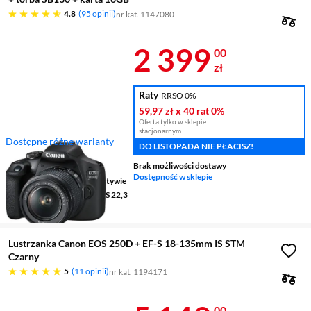
4.8 gwiazdek
4.8
95 opinii
nr kat. 1147080
Cena 2 399 z
2 399
00
zł
Raty
RRSO 0%
59,97 zł
x 40 rat
0%
Oferta tylko w sklepie
stacjonarnym
Dostępne różne warianty
DO LISTOPADA NIE PŁACISZ!
Rozdzielczość
24,1 Mpix
Brak możliwości dostawy
Wielkość matrycy
APS-C
Dostępność w sklepie
Stabilizacja obrazu
w obiektywie
Rodzaj przetwornika
CMOS 22,3
x 14,9 mm
Lustrzanka Canon EOS 250D + EF-S 18-135mm IS STM
Czarny
pięć gwiazdek
5
11 opinii
nr kat. 1194171
00