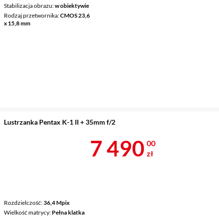
Stabilizacja obrazu
w obiektywie
Rodzaj przetwornika
CMOS 23,6
x 15,8 mm
Lustrzanka Pentax K-1 II + 35mm f/2
Cena 7 490 z
7 490
00
zł
Rozdzielczość
36,4 Mpix
Wielkość matrycy
Pełna klatka