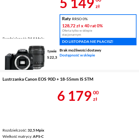
Cena 5 149 z
5 149
zł
Raty
RRSO 0%
128,72 zł
x 40 rat
0%
Oferta tylko w sklepie
stacjonarnym
Rozdzielczość
24,1 Mpix
DO LISTOPADA NIE PŁACISZ!
Wielkość matrycy
APS-C
Brak możliwości dostawy
Stabilizacja obrazu
w obiektywie
Dostępność w sklepie
Rodzaj przetwornika
CMOS 22,3
x 14,9 mm
Lustrzanka Canon EOS 90D + 18-55mm IS STM
Cena 6 179 z
6 179
00
zł
Rozdzielczość
32,5 Mpix
Wielkość matrycy
APS-C