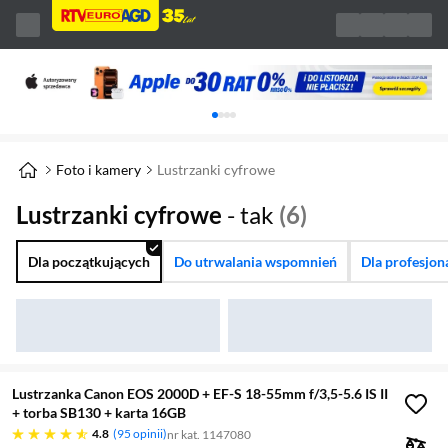
Karuzela z banerami, aktualny element 1 z 
Foto i kamery
Lustrzanki cyfrowe
Lustrzanki cyfrowe
- tak
(6)
Dla początkujących
Do utrwalania wspomnień
Dla profesjon
Lustrzanka Canon EOS 2000D + EF-S 18-55mm f/3,5-5.6 IS II
+ torba SB130 + karta 16GB
4.8 gwiazdek
4.8
95 opinii
nr kat. 1147080