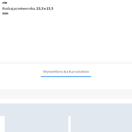
nie
Rodzaj przetwornika
23,3 x 15,5
mm
Wyświetlono
6 z 6
produktów