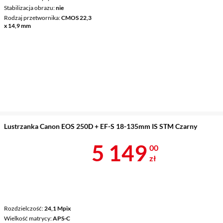
Stabilizacja obrazu
nie
Rodzaj przetwornika
CMOS 22,3
x 14,9 mm
Lustrzanka Canon EOS 250D + EF-S 18-135mm IS STM Czarny
Cena 5 149 z
5 149
00
zł
Rozdzielczość
24,1 Mpix
Wielkość matrycy
APS-C