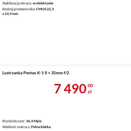
Stabilizacja obrazu
w obiektywie
Rodzaj przetwornika
CMOS 22,3
x 14,9 mm
Lustrzanka Pentax K-1 II + 35mm f/2
Cena 7 490 z
7 490
00
zł
Rozdzielczość
36,4 Mpix
Wielkość matrycy
Pełna klatka