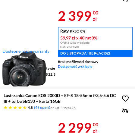
Cena 2 399 z
2 399
00
zł
Raty
RRSO 0%
59,97 zł
x 40 rat
0%
Oferta tylko w sklepie
stacjonarnym
Dostępne różne warianty
DO LISTOPADA NIE PŁACISZ!
Rozdzielczość
24,1 Mpix
Brak możliwości dostawy
Wielkość matrycy
APS-C
Dostępność w sklepie
Stabilizacja obrazu
w obiektywie
Rodzaj przetwornika
CMOS 22,3
x 14,9 mm
Lustrzanka Canon EOS 2000D + EF-S 18-55mm f/3,5-5.6 DC
III + torba SB130 + karta 16GB
4.8 gwiazdek
4.8
96 opinii
nr kat. 1195426
Cena 2 299 z
2 299
00
zł