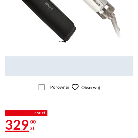
Porównaj
Obserwuj
PROMOCJA
-150 zł
329
00
zł