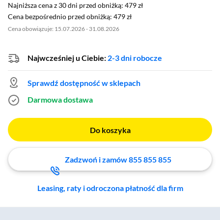
Najniższa cena z 30 dni przed obniżką: 479 zł
Najniższa cena z 30 dni przed obniżką:
479 zł
Cena bezpośrednio przed obniżką: 479 zł
Cena bezpośrednio przed obniżką:
479 zł
Cena obowiązuje: 15.07.2026 - 31.08.2026
Najwcześniej u Ciebie:
2-3 dni robocze
Sprawdź dostępność w sklepach
Darmowa dostawa
Do koszyka
Zadzwoń i zamów 855 855 855
Leasing, raty i odroczona płatność dla firm
Zostałeś przeniesiony do sekcji akcesoriów