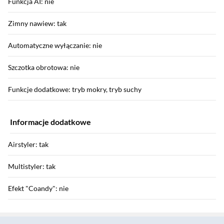
Funkcja AI: nie
Zimny nawiew: tak
Automatyczne wyłączanie: nie
Szczotka obrotowa: nie
Funkcje dodatkowe: tryb mokry, tryb suchy
Informacje dodatkowe
Airstyler: tak
Multistyler: tak
Efekt "Coandy": nie
Sekcja pominięta
Parametry zewnętrzne