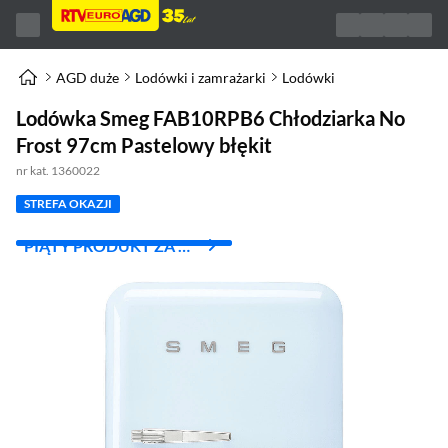
AGD duże
Lodówki i zamrażarki
Lodówki
Lodówka Smeg FAB10RPB6 Chłodziarka No
Frost 97cm Pastelowy błękit
nr kat. 1360022
STREFA OKAZJI
PIĄTY PRODUKT ZA 1
ZŁ!