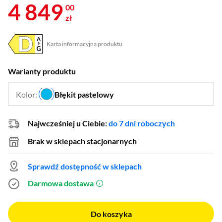
4 849
00
zł
Karta informacyjna produktu
Plik w formacie pdf
(otworzy się w nowym oknie)
Warianty produktu
Kolor:
Błękit pastelowy
…
Najwcześniej u Ciebie:
do 7 dni roboczych
Brak w sklepach stacjonarnych
Sprawdź dostępność w sklepach
Darmowa dostawa
(otworzy się w nowym oknie)
Do koszyka