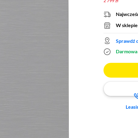
2 799 zł
Najwcześn
W sklepie
Sprawdź d
Darmowa 
Leasi