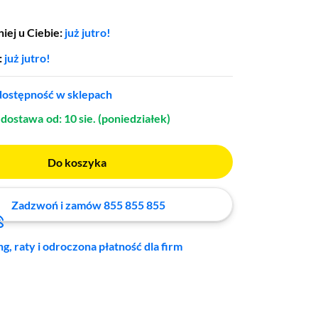
iej u Ciebie:
już jutro!
:
już jutro!
ostępność w sklepach
dostawa
od: 10 sie. (poniedziałek)
Do koszyka
Zadzwoń i zamów 855 855 855
ng, raty i odroczona płatność dla firm