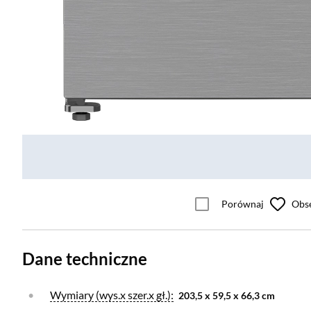
Porównaj
Obs
Dane techniczne
Otwórz warstwę
Wymiary (wys.x szer.x gł.):
203,5 x 59,5 x 66,3 cm