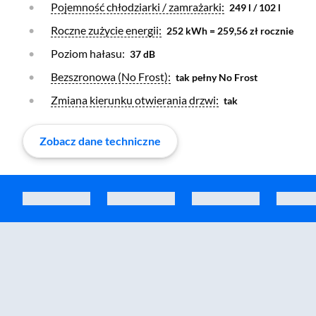
Otwórz warstwę
Pojemność chłodziarki / zamrażarki:
249 l / 102 l
Otwórz warstwę
Roczne zużycie energii:
252 kWh = 259,56 zł rocznie
Poziom hałasu:
37 dB
Otwórz warstwę
Bezszronowa (No Frost):
tak pełny No Frost
Otwórz warstwę
Zmiana kierunku otwierania drzwi:
tak
Zobacz dane techniczne
Zostałeś przeniesiony do sekcji akcesoriów