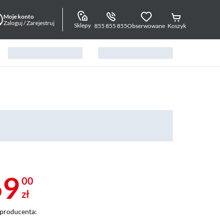
Moje konto
Zaloguj / Zarejestruj
Sklepy
855 855 855
Obserwowane
Koszyk
69
00
zł
producenta: