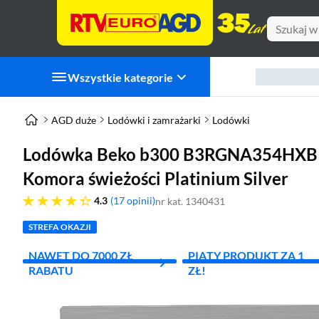
Wszystkie kategorie
AGD duże
Lodówki i zamrażarki
Lodówki
Lodówka Beko b300 B3RGNA354HXB1 
Komora świeżości Platinium Silver
4.3 gwiazdek
4.3
17 opinii
nr kat. 1340431
STREFA OKAZJI
NAWET DO 7000 ZŁ
PIĄTY PRODUKT ZA 1
RABATU
ZŁ!