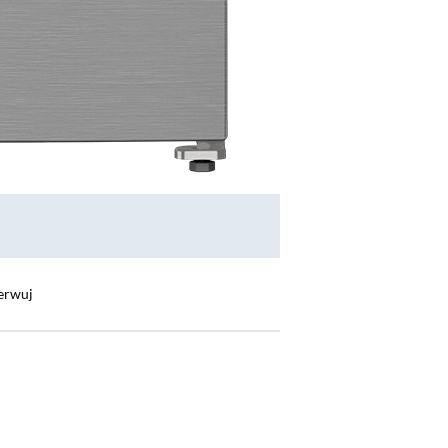
erwuj