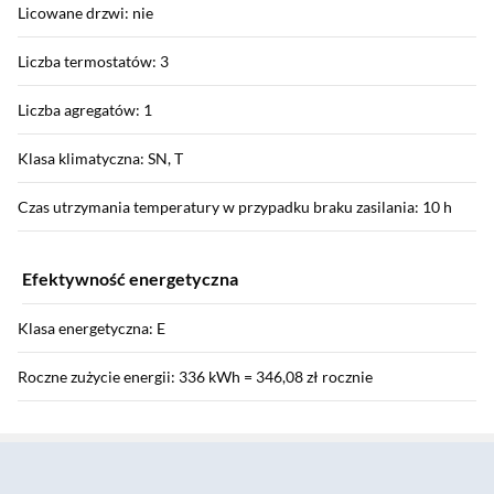
Licowane drzwi: nie
Liczba termostatów: 3
Liczba agregatów: 1
Klasa klimatyczna: SN, T
Czas utrzymania temperatury w przypadku braku zasilania: 10 h
Efektywność energetyczna
Klasa energetyczna: E
Roczne zużycie energii: 336 kWh = 346,08 zł rocznie
Sekcja pominięta
Pojemność użytkowa chłodziarki: 369 l
Pojemność użytkowa zamrażarki: 196 l