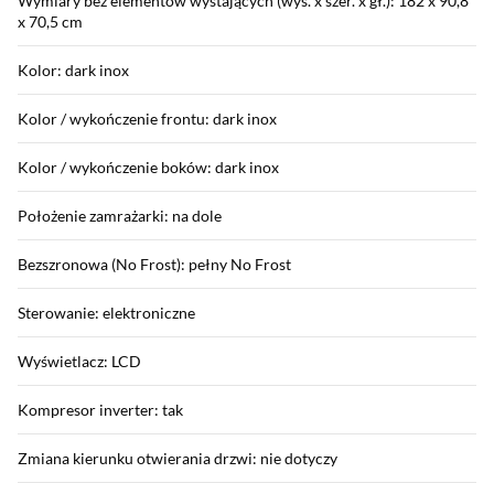
Wymiary bez elementów wystających (wys. x szer. x gł.): 182 x 90,8
x 70,5 cm
Kolor: dark inox
Kolor / wykończenie frontu: dark inox
Kolor / wykończenie boków: dark inox
Położenie zamrażarki: na dole
Bezszronowa (No Frost): pełny No Frost
Sterowanie: elektroniczne
Wyświetlacz: LCD
Kompresor inverter: tak
Zmiana kierunku otwierania drzwi: nie dotyczy