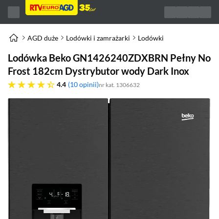
AGD duże
Lodówki i zamrażarki
Lodówki
Lodówka Beko GN1426240ZDXBRN Pełny No
Frost 182cm Dystrybutor wody Dark Inox
4.4 gwiazdek
4.4
10 opinii
nr kat. 1306632