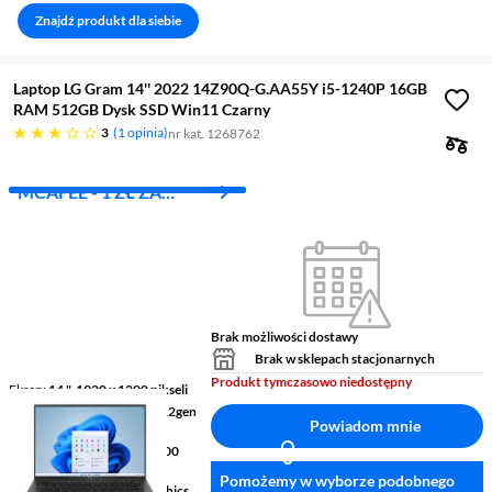
Znajdź produkt dla siebie
Laptop LG Gram 14'' 2022 14Z90Q-G.AA55Y i5-1240P 16GB
RAM 512GB Dysk SSD Win11 Czarny
trzy gwiazdki
3
1 opinia
nr kat. 1268762
MCAFEE - 1 ZŁ ZA
PIERWSZY MIES.
Brak możliwości dostawy
Brak w sklepach stacjonarnych
Produkt tymczasowo niedostępny
Ekran
14 ", 1920 x 1200 pikseli
Procesor
Intel® Core™ i5 12gen
Powiadom mnie
1240P
Pamięć
16 GB LPDDR5 5200
Mhz RAM
Pomożemy w wyborze podobnego
Grafika
Intel® Iris Xe Graphics