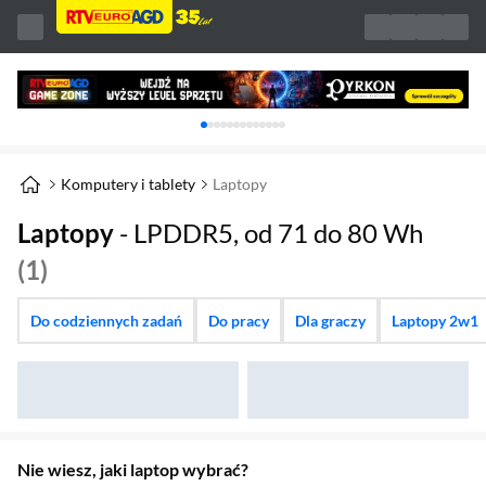
Karuzela z banerami, aktualny element 1 z 
Komputery i tablety
Laptopy
Laptopy
- LPDDR5, od 71 do 80 Wh
(1)
Do codziennych zadań
Do pracy
Dla graczy
Laptopy 2w1
Nie wiesz, jaki laptop wybrać?