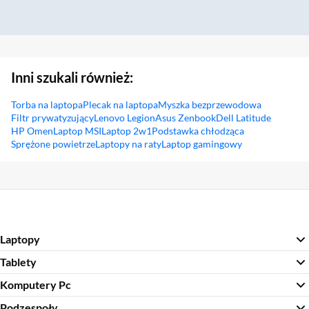
Inni szukali również:
Torba na laptopa
Plecak na laptopa
Myszka bezprzewodowa
Filtr prywatyzujący
Lenovo Legion
Asus Zenbook
Dell Latitude
HP Omen
Laptop MSI
Laptop 2w1
Podstawka chłodząca
Sprężone powietrze
Laptopy na raty
Laptop gamingowy
Sekcja pominięta
Laptopy
Tablety
Komputery Pc
Podzespoły