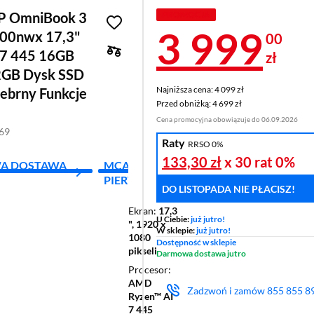
P OmniBook 3
PROMOCJA
Cena 3 9
3 999
00nwx 17,3"
00
 7 445 16GB
zł
GB Dysk SSD
Najniższa cena: 4 099 zł
Najniższa cena:
4 099 zł
ebrny Funkcje
Przed obniżką: 4 699 zł
Przed obniżką:
4 699 zł
Cena promocyjna obowiązuje do 06.09.2026
769
Raty
RRSO 0%
133,30 zł
x 30 rat
0%
A DOSTAWA
MCAFEE - 1 ZŁ ZA
PIERWSZY MIES.
DO LISTOPADA NIE PŁACISZ!
Ekran
17,3
U Ciebie:
już jutro!
", 1920 x
W sklepie:
już jutro!
1080
Dostępność w sklepie
pikseli
Darmowa dostawa jutro
Procesor
AMD
Zadzwoń i zamów
855 855 8
Ryzen™ AI
7 445