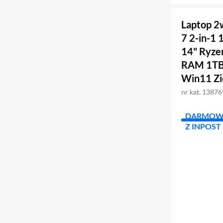
Laptop 2
7 2-in-1
14" Ryze
RAM 1TB
Win11 Zi
nr kat. 1387
DARMOW
Z INPOST