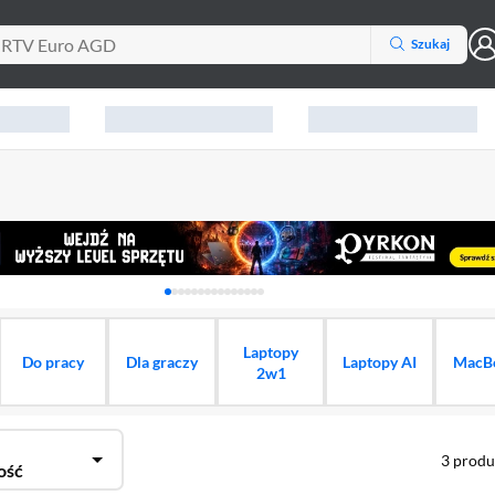
Szukaj
Karuzela z banerami, aktualny element 1 z 15
Laptopy
Do pracy
Dla graczy
Laptopy AI
MacB
2w1
3
produ
ość