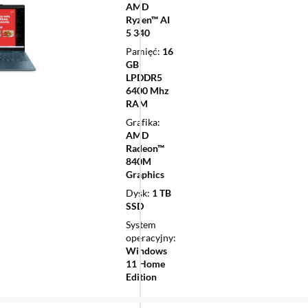
AMD
Ryzen™ AI
5 340
Pamięć
16
GB
LPDDR5
6400 Mhz
RAM
Grafika
AMD
Radeon™
840M
Graphics
Dysk
1 TB
SSD
System
operacyjny
Windows
11 Home
Edition