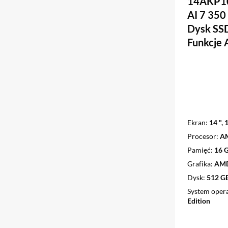
14AKP10
AI 7 35
Dysk SS
Funkcje 
Ekran
14 ",
Procesor
AM
Pamięć
16 
Grafika
AMD
Dysk
512 G
System oper
Edition