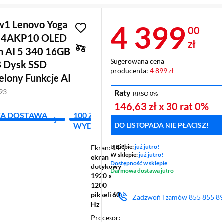
w1 Lenovo Yoga
Cena 4 3
4 399
00
 14AKP10 OLED
zł
n AI 5 340 16GB
Sugerowana cena
 Dysk SSD
producenta:
4 899 zł
elony Funkcje AI
693
Raty
RRSO 0%
146,63 zł
x 30 rat
0%
A DOSTAWA
100 ZŁ ZA KAŻDE
PIĄTY PR
DO LISTOPADA NIE PŁACISZ!
WYDANE 1000 ZŁ
ZŁ!
U Ciebie:
już jutro!
Ekran
14 ",
W sklepie:
już jutro!
ekran
Dostępność w sklepie
dotykowy
Darmowa dostawa jutro
1920 x
1200
pikseli 60
Zadzwoń i zamów
855 855 8
Hz
Procesor