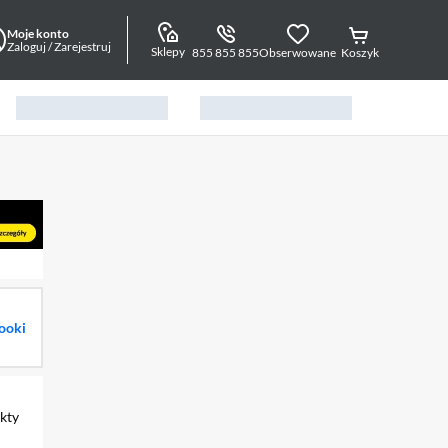
Moje konto
Zaloguj / Zarejestruj
Sklepy
855 855 855
Obserwowane
Koszyk
ooki
kty