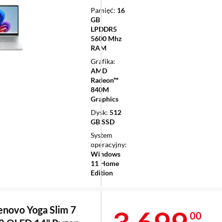
Pamięć
16
GB
LPDDR5
5600 Mhz
RAM
Grafika
AMD
Radeon™
840M
Graphics
Dysk
512
GB SSD
System
operacyjny
Windows
11 Home
Edition
enovo Yoga Slim 7
00