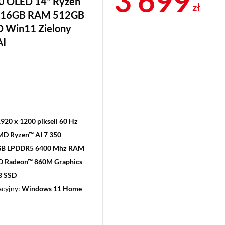
Cena 3 
3 699
 OLED 14" Ryzen
zł
0 16GB RAM 512GB
D Win11 Zielony
AI
 1920 x 1200 pikseli 60 Hz
D Ryzen™ AI 7 350
GB LPDDR5 6400 Mhz RAM
 Radeon™ 860M Graphics
B SSD
acyjny
Windows 11 Home