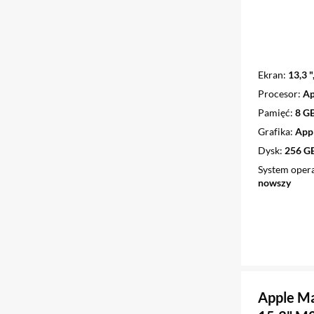
Ekran
13,3 "
Procesor
Ap
Pamięć
8 G
Grafika
Appl
Dysk
256 G
System oper
nowszy
Apple M