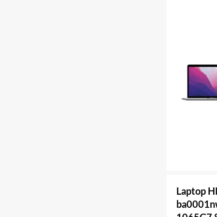
Laptop H
ba0001nw