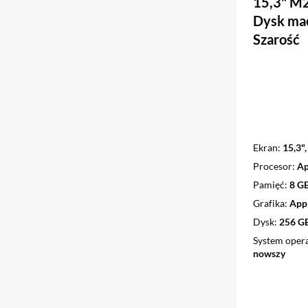
15,3" M
Dysk ma
Szarość
Ekran
15,3",
Procesor
Ap
Pamięć
8 G
Grafika
Appl
Dysk
256 G
System oper
nowszy