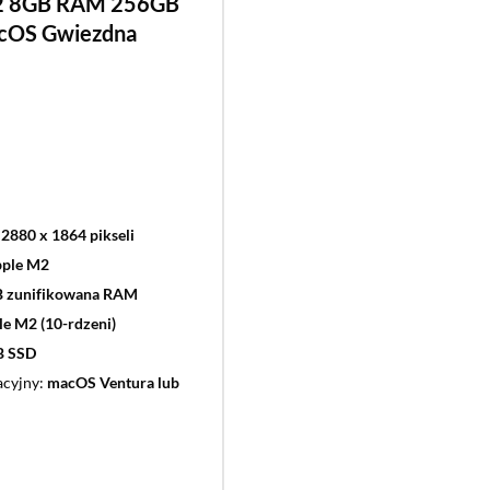
2 8GB RAM 256GB
cOS Gwiezdna
 2880 x 1864 pikseli
ple M2
B zunifikowana RAM
e M2 (10-rdzeni)
B SSD
acyjny
macOS Ventura lub