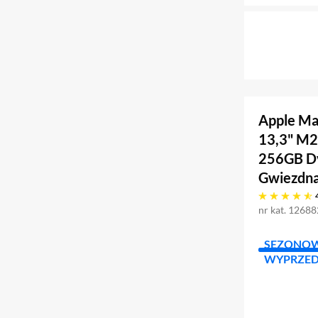
Apple Ma
13,3" M
256GB D
Gwiezdna
4.9 gwiazdek
nr kat. 1268
SEZONO
WYPRZE