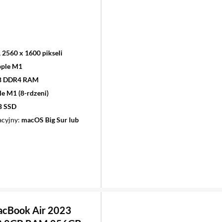
, 2560 x 1600 pikseli
ple M1
B DDR4 RAM
e M1 (8-rdzeni)
B SSD
acyjny
macOS Big Sur lub
acBook Air 2023