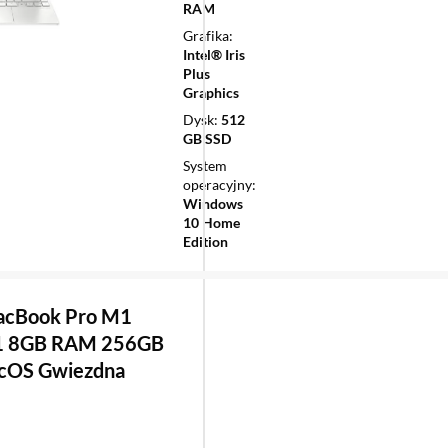
RAM
Grafika
Intel® Iris
Plus
Graphics
Dysk
512
GB SSD
System
operacyjny
Windows
10 Home
Edition
acBook Pro M1
1 8GB RAM 256GB
cOS Gwiezdna