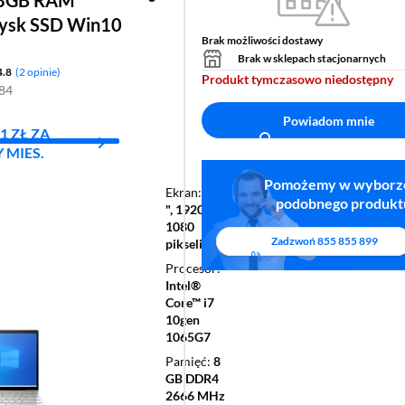
8GB RAM
ysk SSD Win10
Brak możliwości dostawy
Brak w sklepach stacjonarnych
4.8
2 opinie
Produkt tymczasowo niedostępny
284
Powiadom mnie
1 ZŁ ZA
 MIES.
Pomożemy w wyborz
Ekran
13,3
podobnego produkt
", 1920 x
1080
Zadzwoń
855 855 899
pikseli
Procesor
Intel®
Core™ i7
10gen
1065G7
Pamięć
8
GB DDR4
2666 MHz