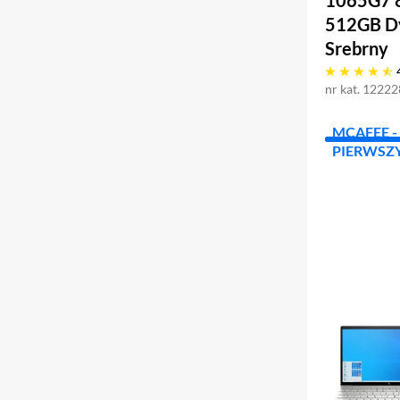
1065G7 
512GB D
Srebrny
4.8 gwiazdek
nr kat. 1222
MCAFEE - 
PIERWSZY