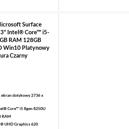
icrosoft Surface
,3" Intel® Core™ i5-
8GB RAM 128GB
D Win10 Platynowy
tura Czarny
", ekran dotykowy 2736 x
tel® Core™ i5 8gen 8250U
B RAM
el® UHD Graphics 620