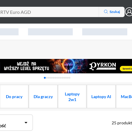
Szukaj
Karuzela z banerami, aktualny element 1 z 15
Laptopy
Do pracy
Dla graczy
Laptopy AI
MacB
2w1
25
produk
ość