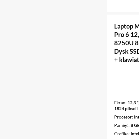
Laptop M
Pro 6 12
8250U 
Dysk SS
+ klawia
Ekran
12,3 
1824 pikseli
Procesor
In
Pamięć
8 G
Grafika
Int