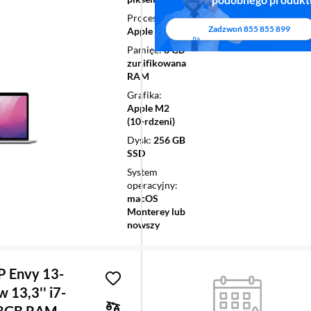
Procesor
Zadzwoń
855 855 899
Apple M2
Pamięć
8 GB
zunifikowana
RAM
Grafika
Apple M2
(10-rdzeni)
Dysk
256 GB
SSD
System
operacyjny
macOS
Monterey lub
nowszy
P Envy 13-
 13,3'' i7-