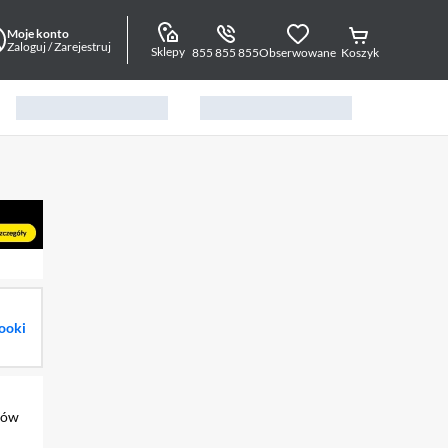
Moje konto
Zaloguj / Zarejestruj
Sklepy
855 855 855
Obserwowane
Koszyk
ooki
tów