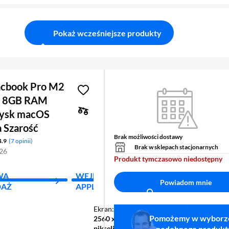
Pokaż wcześniejsze produkty
cbook Pro M2
2 8GB RAM
ysk macOS
 Szarość
Brak możliwości dostawy
4.9
7 opinii
Brak w sklepach stacjonarnych
826
Produkt tymczasowo niedostępny
WA
WEJDŹ DO STREFY
MCAFEE - 
Powiadom mnie
DAŻ
APPLE
PIERWSZY
Ekran
13,3 ",
Pomożemy w wyborz
2560 x 1600
pikseli
podobnego produkt