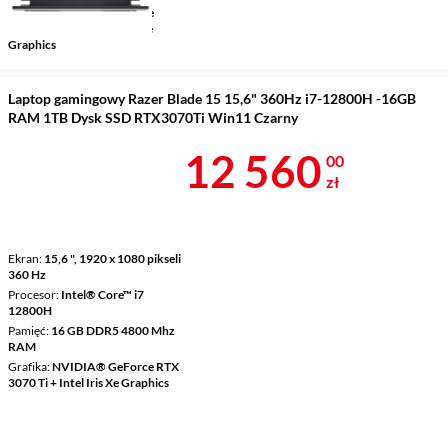
Grafika
NVIDIA® GeForce
RTX™ 3080 Ti + Intel Iris Xe
Graphics
Laptop gamingowy Razer Blade 15 15,6" 360Hz i7-12800H -16GB
RAM 1TB Dysk SSD RTX3070Ti Win11 Czarny
Cena 12 560 
12 560
00
zł
Ekran
15,6 ", 1920 x 1080 pikseli
360 Hz
Procesor
Intel® Core™ i7
12800H
Pamięć
16 GB DDR5 4800 Mhz
RAM
Grafika
NVIDIA® GeForce RTX
3070 Ti + Intel Iris Xe Graphics