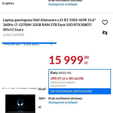
Brak możliwości dostawy
Graphics
Dostępność w sklepie
Laptop gamingowy Dell Alienware x15 R2 15R2-4698 15,6"
360Hz i7-12700H 32GB RAM 2TB Dysk SSD RTX3080Ti
Win11 Szary
nr kat. 1261900
MCAFEE - 1 ZŁ ZA
PIERWSZY MIES.
Cena 15 999 
15 999
00
zł
Raty
RRSO 0%
399,97 zł
x 40 rat
0%
Oferta tylko w sklepie
stacjonarnym
Ekran
15,6 ", 1920 x 1080 pikseli
DO LISTOPADA NIE PŁACISZ!
360 Hz
Procesor
Intel® Core™ i7 12gen
Brak możliwości dostawy
12700H
Dostępność w sklepie
Pamięć
32 GB LPDDR5 5200
Mhz RAM