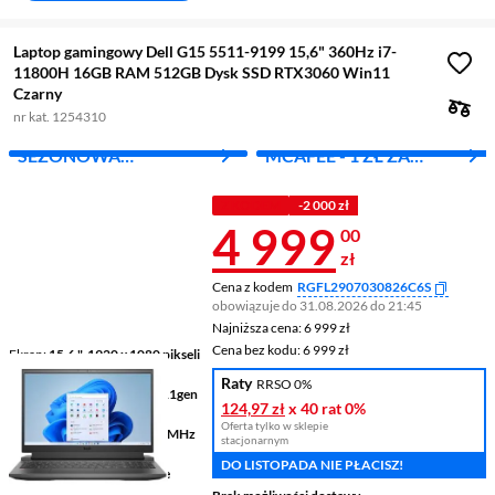
Laptop gamingowy Dell G15 5511-9199 15,6" 360Hz i7-
11800H 16GB RAM 512GB Dysk SSD RTX3060 Win11
Czarny
nr kat. 1254310
SEZONOWA
MCAFEE - 1 ZŁ ZA
WYPRZEDAŻ
PIERWSZY MIES.
Z KODEM
-2 000 zł
Cena 4 999 z
4 999
00
zł
Cena z kodem
RGFL2907030826C6S
obowiązuje do 31.08.2026 do 21:45
Najniższa cena: 6 999 zł
Najniższa cena:
6 999 zł
Cena bez kodu: 6 999 zł
Cena bez kodu:
6 999 zł
Ekran
15,6 ", 1920 x 1080 pikseli
360 Hz
Raty
RRSO 0%
Procesor
Intel® Core™ i7 11gen
124,97 zł
x 40 rat
0%
11800H
Oferta tylko w sklepie
Pamięć
16 GB DDR4 3200 MHz
stacjonarnym
RAM
DO LISTOPADA NIE PŁACISZ!
Grafika
NVIDIA® GeForce
RTX™ 3060 + Intel UHD