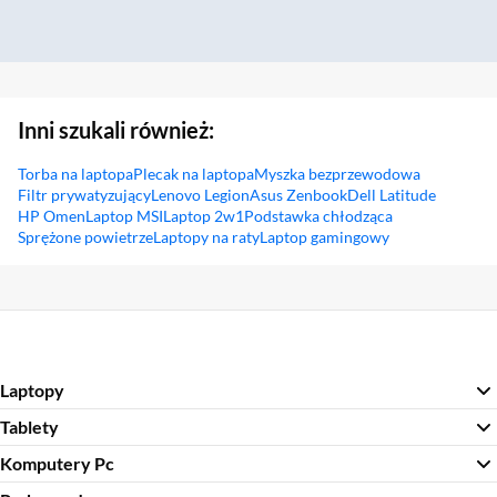
Inni szukali również:
Torba na laptopa
Plecak na laptopa
Myszka bezprzewodowa
Filtr prywatyzujący
Lenovo Legion
Asus Zenbook
Dell Latitude
HP Omen
Laptop MSI
Laptop 2w1
Podstawka chłodząca
Sprężone powietrze
Laptopy na raty
Laptop gamingowy
Sekcja pominięta
Laptopy
Tablety
Komputery Pc