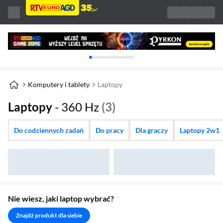
Karuzela z banerami, aktualny element 1 z 
Komputery i tablety
Laptopy
Laptopy
- 360 Hz
(3)
Do codziennych zadań
Do pracy
Dla graczy
Laptopy 2w1
Nie wiesz, jaki laptop wybrać?
Znajdź produkt dla siebie