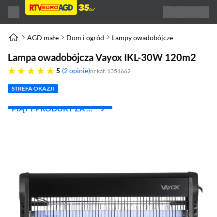
AGD małe
Dom i ogród
Lampy owadobójcze
Lampa owadobójcza Vayox IKL-30W 120m2
pięć gwiazdek
5
2 opinie
nr kat. 1351662
STREFA OKAZJI
PIĄTY PRODUKT ZA 1
ZŁ!