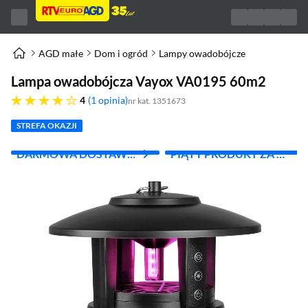
AGD małe
Dom i ogród
Lampy owadobójcze
Lampa owadobójcza Vayox VA0195 60m2
cztery gwiazdki
4
1 opinia
nr kat. 1351673
STREFA OKAZJI
DARMOWA DOSTAWA
PIĄTY PRODUKT ZA 1
Z INPOST
ZŁ!