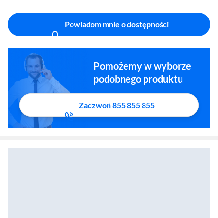
Powiadom mnie o dostępności
Pomożemy w wyborze
podobnego produktu
Zadzwoń 855 855 855
Lampa owadobójcza N'oveen IKN824 LED 40m2
Zostałeś przeniesiony do sekcji akcesoriów
Zostałeś przeniesiony do opisu produktowego
Lampa owadobójcza N'oveen IKN7 