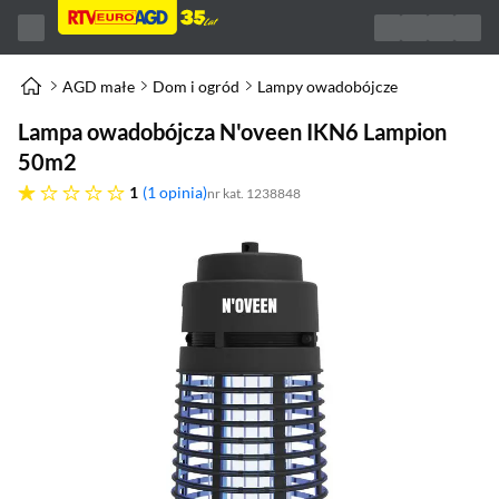
AGD małe
Dom i ogród
Lampy owadobójcze
Lampa owadobójcza N'oveen IKN6 Lampion
50m2
jedna gwiazdka
1
1 opinia
nr kat. 1238848