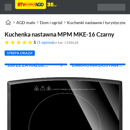
AGD małe
Dom i ogród
Kuchenki nastawne i turystyczne
Kuchenka nastawna MPM MKE-16 Czarny
pięć gwiazdek
5
1 opinia
nr kat. 1338628
STREFA OKAZJI
100 ZŁ ZA KAŻDE
DARMOWA DOSTAWA
WYDANE 1000 ZŁ
Z INPOST