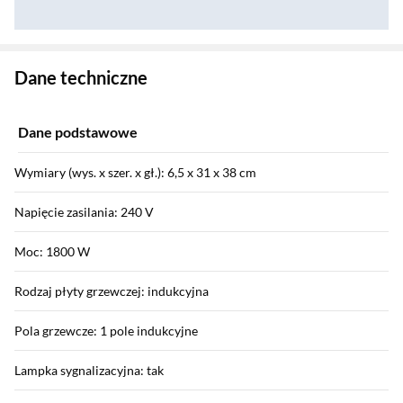
Zostałeś przeniesiony do danych technicznych produktu
Dane techniczne
Dane podstawowe
Wymiary (wys. x szer. x gł.): 6,5 x 31 x 38 cm
Napięcie zasilania: 240 V
Moc: 1800 W
Rodzaj płyty grzewczej: indukcyjna
Pola grzewcze: 1 pole indukcyjne
Lampka sygnalizacyjna: tak