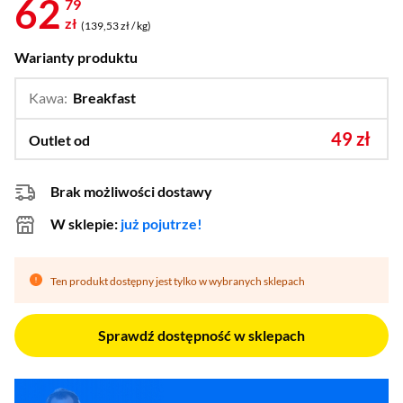
62
79
zł
(139,53 zł / kg)
Warianty produktu
Kawa:
Breakfast
…
Blonde Espresso,
Colombia,
Pike Place Roast
49 zł
Outlet od
Brak możliwości dostawy
W sklepie:
już pojutrze!
Ten produkt dostępny jest tylko w wybranych sklepach
Sprawdź dostępność w sklepach