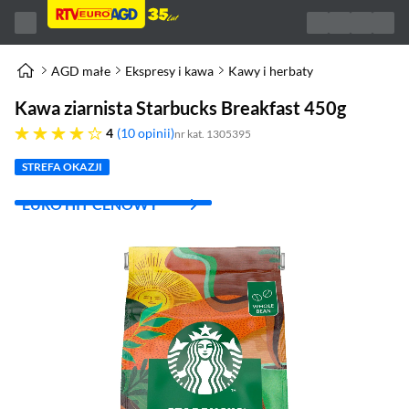
AGD małe
Ekspresy i kawa
Kawy i herbaty
Kawa ziarnista Starbucks Breakfast 450g
cztery gwiazdki
4
10 opinii
nr kat. 1305395
STREFA OKAZJI
EURO HIT CENOWY