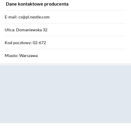
Dane kontaktowe producenta
E-mail: cs@pl.nestle.com
Ulica: Domaniewska 32
Kod pocztowy: 02-672
Miasto: Warszawa
Sekcja pominięta
Kraj: Polska
Zostałeś przeniesiony do opinii
Zostałeś przeniesiony do pytań i odpowiedzi
Ekspres Philips LatteGo EP4441/50 Kawa mrożona Szerokość 24,6cm
Sekcja: Ostatnio oglądane produkty
Kawa ziarnista 