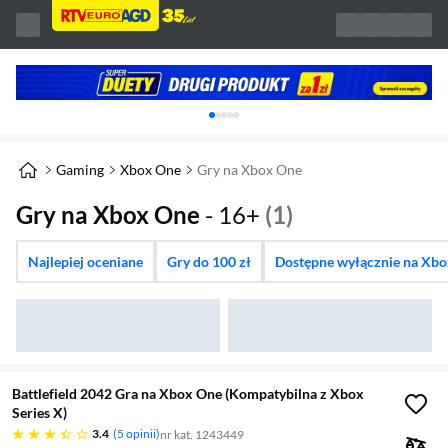
Karuzela z banerami, aktualny element 1 z 
Gaming
Xbox One
Gry na Xbox One
Gry na Xbox One
- 16+
(1)
Najlepiej oceniane
Gry do 100 zł
Dostępne wyłącznie na Xb
Battlefield 2042 Gra na Xbox One (Kompatybilna z Xbox
Series X)
3.4 gwiazdek
3.4
5 opinii
nr kat. 1243449