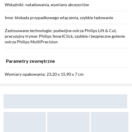
Wskaźniki: naładowania, wymiany akcesoriów
Inne: blokada przypadkowego włączenia, szybkie ładowanie
Zastosowane technologie: podwójne ostrza Philips Lift & Cut,
precyzyjny trymer Philips SmartClick, szybkie i bezpieczne golenie
ostrza Philips MultiPrecision
Parametry zewnętrzne
Wymiary opakowania: 23,20 x 15,90 x 7 cm
Sekcja pominięta
Zostałeś przeniesiony do opinii
Zostałeś przeniesiony do pytań i odpowiedzi
Waga z opakowaniem: 0,41 kg
Instrukcja użytkownika: Pobierz
Gwarancja