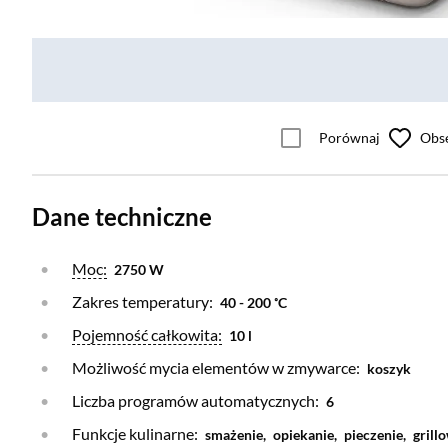
Porównaj
Obs
Dane techniczne
Otwórz warstwę
Moc:
2750 W
Zakres temperatury:
40 - 200 ˚C
Otwórz warstwę
Pojemność całkowita:
10 l
Możliwość mycia elementów w zmywarce:
koszyk
Liczba programów automatycznych:
6
Funkcje kulinarne:
smażenie,
opiekanie,
pieczenie,
grill