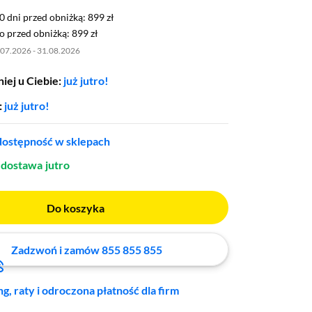
0 dni przed obniżką: 899 zł
30 dni przed obniżką:
899 zł
 przed obniżką: 899 zł
o przed obniżką:
899 zł
.07.2026 - 31.08.2026
iej u Ciebie:
już jutro!
:
już jutro!
ostępność w sklepach
dostawa
jutro
Do koszyka
Zadzwoń i zamów 855 855 855
ng, raty i odroczona płatność dla firm