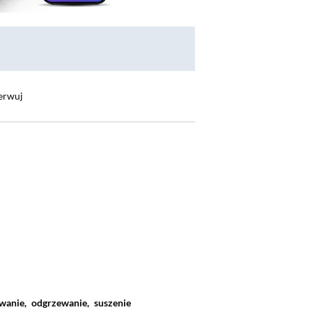
erwuj
owanie,
odgrzewanie,
suszenie