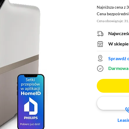
Najniższa cena z 3
Najniższa cena z 
Cena bezpośrednio
Cena bezpośredni
Cena obowiązuje: 31
Najwcześn
W sklepie
Sprawdź d
Darmowa 
Leasi