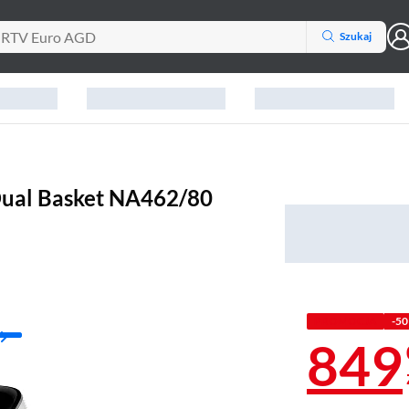
Szukaj
 Dual Basket NA462/80
PROMOCJA
-50
849