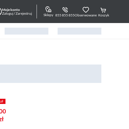
Moje konto
Zaloguj / Zarejestruj
Sklepy
855 855 855
Obserwowane
Koszyk
 zł
00
zł