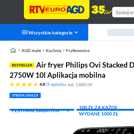
Wszystkie kategorie
AGD małe
Kuchnia
Frytkownice
Air fryer Philips Ovi Stacked
BESTSELLER
2750W 10l Aplikacja mobilna
4.8 gwiazdek
4.8
5 opinii
nr kat. 1388534
STREFA OKAZJI
100 ZŁ ZA KAŻDE
FESTIWAL RABATÓW
WYDANE 1000 ZŁ