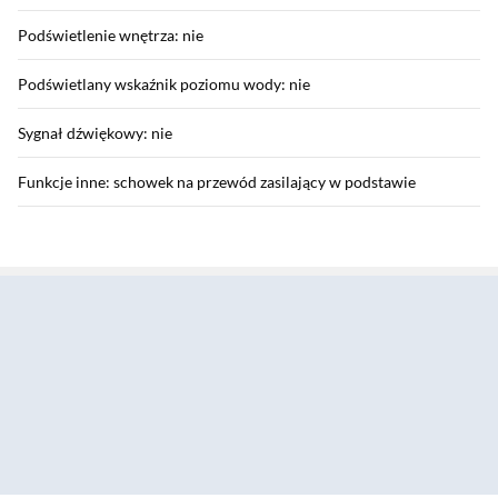
Podświetlenie wnętrza: nie
Podświetlany wskaźnik poziomu wody: nie
Sygnał dźwiękowy: nie
Funkcje inne: schowek na przewód zasilający w podstawie
Parametry zewnętrzne
Sekcja pominięta
Wymiary opakowania: 24,20 x 28,20 x 21,80 cm
Waga z opakowaniem: 1,67 kg
Wyposażenie
Wyposażenie: instrukcja obsługi w języku polskim, karta
gwarancyjna