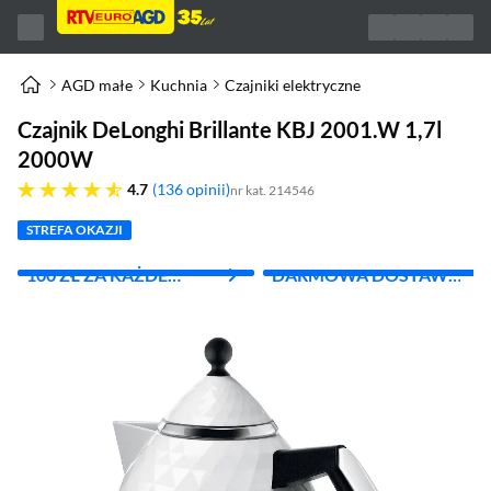
AGD małe
Kuchnia
Czajniki elektryczne
Czajnik DeLonghi Brillante KBJ 2001.W 1,7l
2000W
4.7 gwiazdek
4.7
136 opinii
nr kat. 214546
STREFA OKAZJI
100 ZŁ ZA KAŻDE
DARMOWA DOSTAWA
WYDANE 1000 ZŁ
Z INPOST