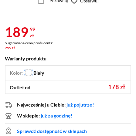
Porównaj
Obserwuj
189
99
zł
Sugerowana cena producenta:
259 zł
Warianty produktu
Kolor:
Biały
…
178 zł
Outlet od
Najwcześniej u Ciebie:
już pojutrze!
W sklepie:
już za godzinę!
Sprawdź dostępność w sklepach