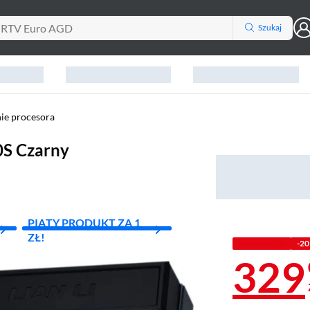
Szukaj
ie procesora
0S Czarny
PIĄTY PRODUKT ZA 1
ZŁ!
PROMOCJA
-20
329