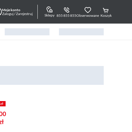
Moje konto
Zaloguj / Zarejestruj
Sklepy
855 855 855
Obserwowane
Koszyk
 zł
00
zł