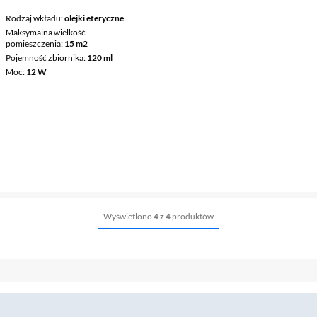
Rodzaj wkładu
olejki eteryczne
Maksymalna wielkość
pomieszczenia
15 m2
Pojemność zbiornika
120 ml
Moc
12 W
Wyświetlono
4 z 4
produktów