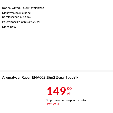
Rodzaj wkładu
olejki eteryczne
Maksymalna wielkość
pomieszczenia
15 m2
Pojemność zbiornika
120 ml
Moc
12 W
Aromatyzer Raven ENA002 15m2 Zegar i budzik
Cena 149 zł
149
00
zł
Sugerowana cena producenta:
199,99 zł