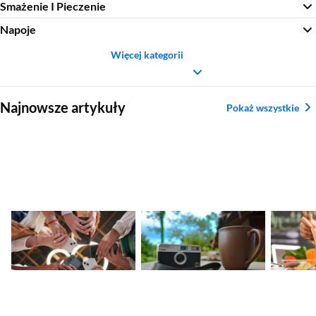
Smażenie I Pieczenie
Napoje
Więcej kategorii
Sekcja pominięta
Najnowsze artykuły
Pokaż wszystkie
Nadchodzące
Ranking aparatów
Najleps
premiery smartfonów
kompaktowych.
tytanow
– kalendarz nowości
Najlepsze modele
2026
2026
Sekcja pominięta