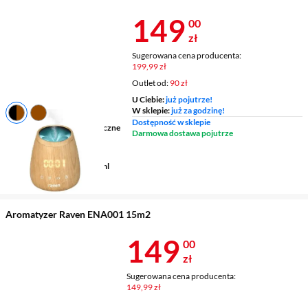
Z INPOST
Cena 149 zł
149
00
zł
Sugerowana cena producenta:
199,99 zł
Outlet od:
90 zł
U Ciebie:
już pojutrze!
W sklepie:
już za godzinę!
Dostępność w sklepie
Rodzaj wkładu
olejki eteryczne
Darmowa dostawa pojutrze
Maksymalna wielkość
pomieszczenia
15 m2
Pojemność zbiornika
120 ml
Moc
12 W
Aromatyzer Raven ENA001 15m2
Cena 149 zł
149
00
zł
Sugerowana cena producenta:
149,99 zł