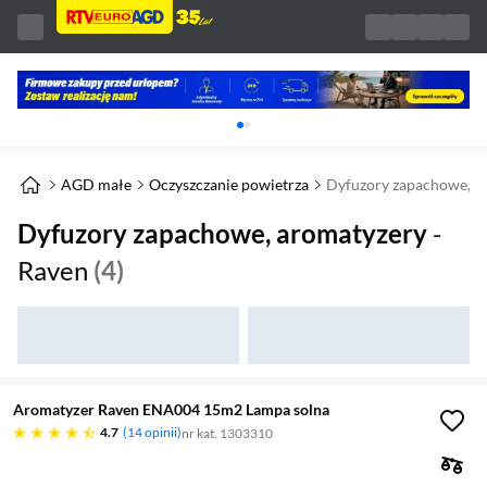
Karuzela z banerami, aktualny element 1 z 
AGD małe
Oczyszczanie powietrza
Dyfuzory zapachowe, a
Dyfuzory zapachowe, aromatyzery
-
Raven
(4)
Aromatyzer Raven ENA004 15m2 Lampa solna
4.7 gwiazdek
4.7
14 opinii
nr kat. 1303310