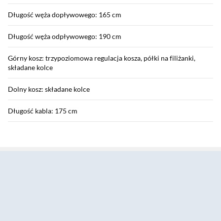
Długość węża dopływowego: 165 cm
Długość węża odpływowego: 190 cm
Górny kosz: trzypoziomowa regulacja kosza, półki na filiżanki,
składane kolce
Dolny kosz: składane kolce
Długość kabla: 175 cm
Efektywność energetyczna
Sekcja pominięta
Klasa energetyczna: B
Pojemność: 14 kpl.
Zużycie prądu (100 cykli): 65 kWh = 66,95 zł