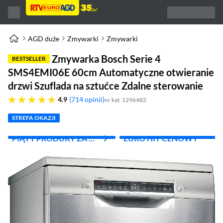
AGD duże
Zmywarki
Zmywarki
Zmywarka Bosch Serie 4
BESTSELLER
SMS4EMI06E 60cm Automatyczne otwieranie
drzwi Szuflada na sztućce Zdalne sterowanie
4.9 gwiazdek
4.9
714 opinii
nr kat. 1296482
STREFA OKAZJI
PIĄTY PRODUKT ZA 1
EURO HIT CENOWY
ZŁ!