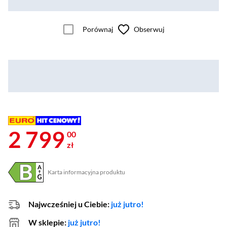
Porównaj
Obserwuj
2 799
00
zł
Karta informacyjna produktu
Plik w formacie pdf
(otworzy się w nowym oknie)
Najwcześniej u Ciebie:
już jutro!
W sklepie:
już jutro!