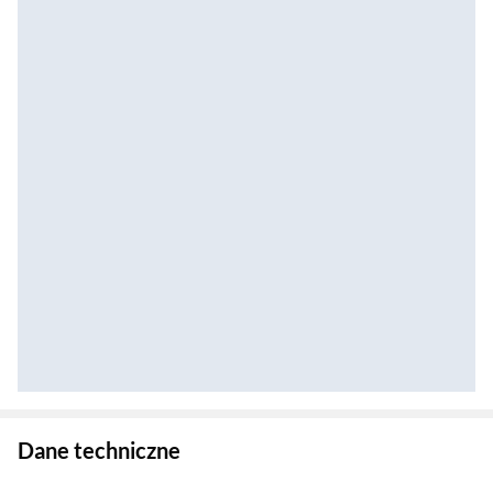
Zostałeś przeniesiony do danych technicznych produktu
Dane techniczne