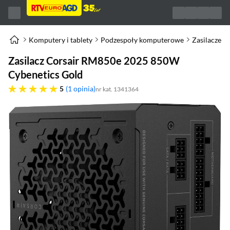
Komputery i tablety
Podzespoły komputerowe
Zasilacze d
Zasilacz Corsair RM850e 2025 850W
Cybenetics Gold
pięć gwiazdek
5
1 opinia
nr kat. 1341364