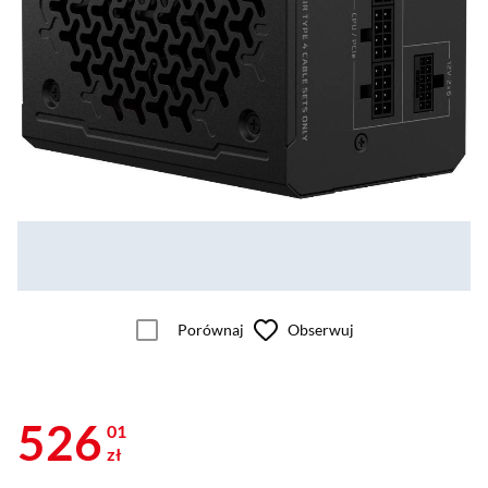
Porównaj
Obserwuj
526
01
zł