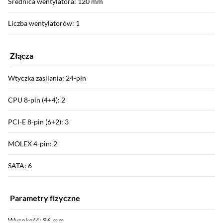
Średnica wentylatora: 120 mm
Liczba wentylatorów: 1
Złącza
Wtyczka zasilania: 24-pin
CPU 8-pin (4+4): 2
PCI-E 8-pin (6+2): 3
MOLEX 4-pin: 2
SATA: 6
Parametry fizyczne
Wysokość: 86 mm