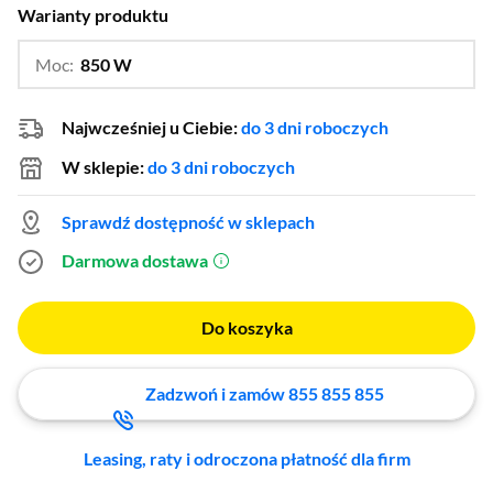
Warianty produktu
Moc:
850 W
…
650 W,
1000 W
Najwcześniej u Ciebie:
do 3 dni roboczych
W sklepie:
do 3 dni roboczych
Sprawdź dostępność w sklepach
Darmowa dostawa
(otworzy się w nowym oknie)
Do koszyka
Zadzwoń i zamów 855 855 855
Leasing, raty i odroczona płatność dla firm