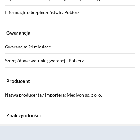
Informacje o bezpieczeństwie: Pobierz
Gwarancja
Gwarancja: 24 miesiące
Szczegółowe warunki gwarancji: Pobierz
Producent
Nazwa producenta / importera: Medivon sp. z o. o.
Znak zgodności
Sekcja pominięta
Znak zgodności: <div class="conformity-mark"><span
class="mark-icon" style="background: