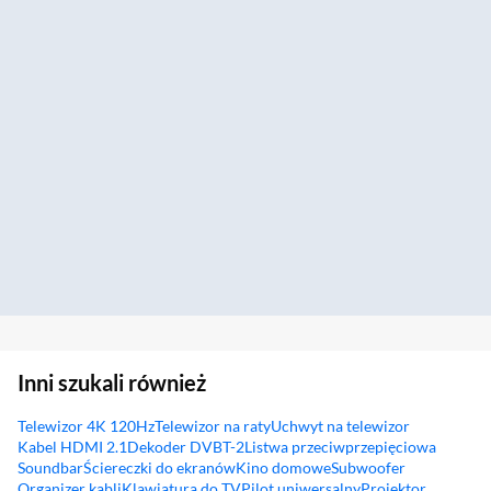
Inni szukali również
Telewizor 4K 120Hz
Telewizor na raty
Uchwyt na telewizor
Kabel HDMI 2.1
Dekoder DVBT-2
Listwa przeciwprzepięciowa
Soundbar
Ściereczki do ekranów
Kino domowe
Subwoofer
Organizer kabli
Klawiatura do TV
Pilot uniwersalny
Projektor