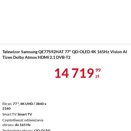
Telewizor Samsung QE77S92HAT 77" QD-OLED 4K 165Hz Vision AI
Tizen Dolby Atmos HDMI 2.1 DVB-T2
Cena 14 719,
14 719
99
zł
Ekran
77 ", 4K UHD / 3840 x
2160
Smart TV
Smart TV
Częstotliwość odświeżania
obrazu
do 165 Hz
Technologia obrazu
QD-OLED