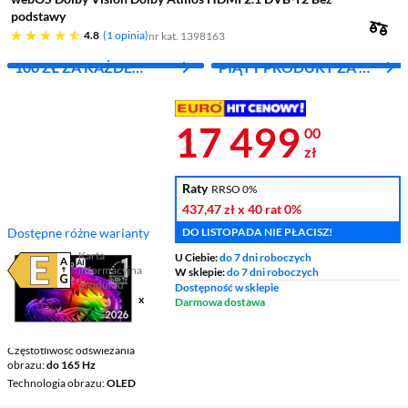
podstawy
4.8 gwiazdek
4.8
1 opinia
nr kat. 1398163
100 ZŁ ZA KAŻDE
PIĄTY PRODUKT ZA 1
WYDANE 1000 ZŁ
ZŁ!
Cena 17 499 
17 499
00
zł
Raty
RRSO 0%
437,47 zł
x 40 rat
0%
Dostępne różne warianty
DO LISTOPADA NIE PŁACISZ!
Karta
U Ciebie:
do 7 dni roboczych
informacyjna
W sklepie:
do 7 dni roboczych
Plik w formacie pdf
(otworzy się w nowym oknie)
produktu
Dostępność w sklepie
Ekran
77 ", 4K UHD / 3840 x
Darmowa dostawa
2160
Smart TV
Smart TV
Częstotliwość odświeżania
obrazu
do 165 Hz
Technologia obrazu
OLED