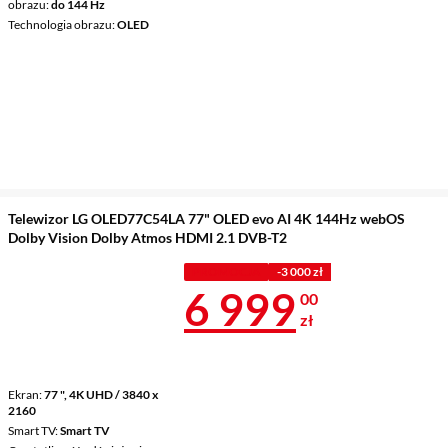
obrazu
do 144 Hz
Technologia obrazu
OLED
Telewizor LG OLED77C54LA 77" OLED evo AI 4K 144Hz webOS
Dolby Vision Dolby Atmos HDMI 2.1 DVB-T2
PROMOCJA
-3 000 zł
Cena 6 999 z
6 999
00
zł
Ekran
77 ", 4K UHD / 3840 x
2160
Smart TV
Smart TV