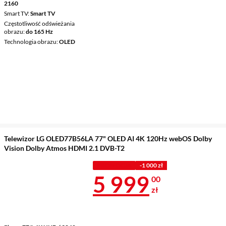
2160
Smart TV
Smart TV
Częstotliwość odświeżania
obrazu
do 165 Hz
Technologia obrazu
OLED
Telewizor LG OLED77B56LA 77" OLED AI 4K 120Hz webOS Dolby
Vision Dolby Atmos HDMI 2.1 DVB-T2
PROMOCJA
-1 000 zł
Cena 5 999 z
5 999
00
zł