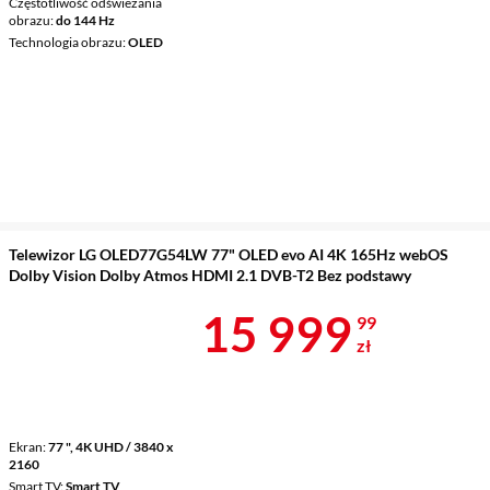
Częstotliwość odświeżania
obrazu
do 144 Hz
Technologia obrazu
OLED
Telewizor LG OLED77G54LW 77" OLED evo AI 4K 165Hz webOS
Dolby Vision Dolby Atmos HDMI 2.1 DVB-T2 Bez podstawy
Cena 15 999,
15 999
99
zł
Ekran
77 ", 4K UHD / 3840 x
2160
Smart TV
Smart TV