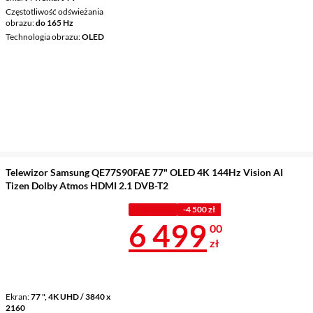
Częstotliwość odświeżania
obrazu
do 165 Hz
Technologia obrazu
OLED
Telewizor Samsung QE77S90FAE 77" OLED 4K 144Hz Vision AI
Tizen Dolby Atmos HDMI 2.1 DVB-T2
Z KODEM
-4 500 zł
Cena 6 499 z
6 499
00
zł
Ekran
77 ", 4K UHD / 3840 x
2160