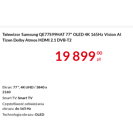
Telewizor Samsung QE77S99HAT 77" OLED 4K 165Hz Vision AI
Tizen Dolby Atmos HDMI 2.1 DVB-T2
Cena 19 899 
19 899
00
zł
Ekran
77 ", 4K UHD / 3840 x
2160
Smart TV
Smart TV
Częstotliwość odświeżania
obrazu
do 165 Hz
Technologia obrazu
OLED