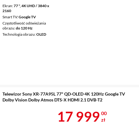
Ekran
77 ", 4K UHD / 3840 x
2160
Smart TV
Google TV
Częstotliwość odświeżania
obrazu
do 120 Hz
Technologia obrazu
OLED
Telewizor Sony XR-77A95L 77" QD-OLED 4K 120Hz Google TV
Dolby Vision Dolby Atmos DTS-X HDMI 2.1 DVB-T2
Cena 17 999 
17 999
00
zł