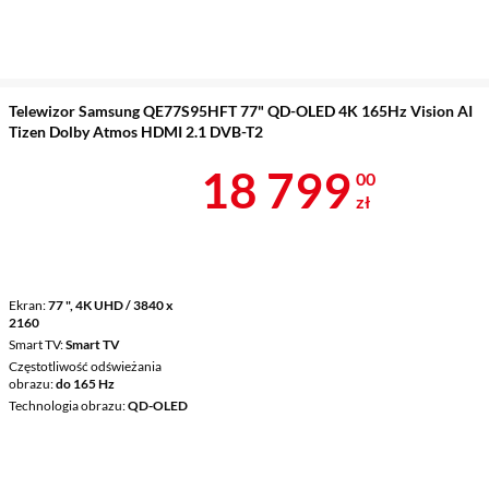
Telewizor Samsung QE77S95HFT 77" QD-OLED 4K 165Hz Vision AI
Tizen Dolby Atmos HDMI 2.1 DVB-T2
Cena 18 799 
18 799
00
zł
Ekran
77 ", 4K UHD / 3840 x
2160
Smart TV
Smart TV
Częstotliwość odświeżania
obrazu
do 165 Hz
Technologia obrazu
QD-OLED