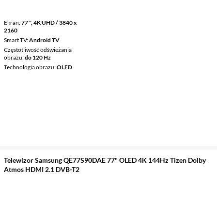
Ekran
77 ", 4K UHD / 3840 x
2160
Smart TV
Android TV
Częstotliwość odświeżania
obrazu
do 120 Hz
Technologia obrazu
OLED
Telewizor Samsung QE77S90DAE 77" OLED 4K 144Hz Tizen Dolby
Atmos HDMI 2.1 DVB-T2