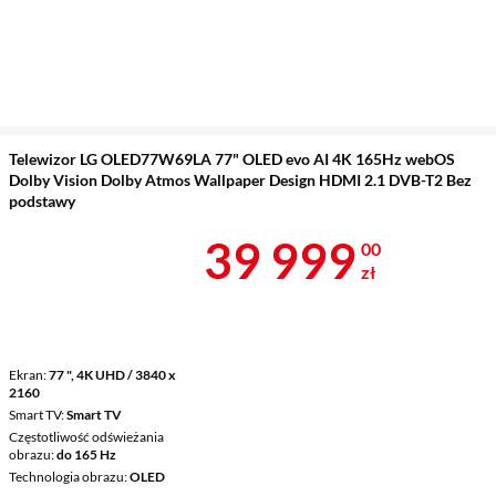
Telewizor LG OLED77W69LA 77" OLED evo AI 4K 165Hz webOS
Dolby Vision Dolby Atmos Wallpaper Design HDMI 2.1 DVB-T2 Bez
podstawy
Cena 39 999 
39 999
00
zł
Ekran
77 ", 4K UHD / 3840 x
2160
Smart TV
Smart TV
Częstotliwość odświeżania
obrazu
do 165 Hz
Technologia obrazu
OLED