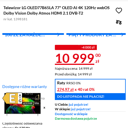
Telewizor LG OLED77B65LA 77" OLED AI 4K 120Hz webOS
Dolby Vision Dolby Atmos HDMI 2.1 DVB-T2
nr kat. 1398181
100 ZŁ ZA KAŻDE
PIĄTY PRODUKT ZA 1
WYDANE 1000 ZŁ
ZŁ!
PROMOCJA
-4 000 zł
Cena 10 999 
10 999
00
zł
Najniższa cena: 14 999 zł
Najniższa cena:
14 999 zł
Przed obniżką: 14 999 zł
Przed obniżką:
14 999 zł
Raty
RRSO 0%
Dostępne różne warianty
274,97 zł
x 40 rat
0%
Karta
DO LISTOPADA NIE PŁACISZ!
informacyjna
Plik w formacie pdf
(otworzy się w nowym oknie)
produktu
U Ciebie:
już pojutrze!
Ekran
77 ", 4K UHD / 3840 x
W sklepie:
już pojutrze!
2160
Dostępność w sklepie
Smart TV
Smart TV
Darmowa dostawa pojutrze
Częstotliwość odświeżania
obrazu
do 120 Hz