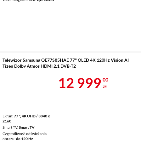
Telewizor Samsung QE77S85HAE 77" OLED 4K 120Hz Vision AI
Tizen Dolby Atmos HDMI 2.1 DVB-T2
Cena 12 999 
12 999
00
zł
Ekran
77 ", 4K UHD / 3840 x
2160
Smart TV
Smart TV
Częstotliwość odświeżania
obrazu
do 120 Hz