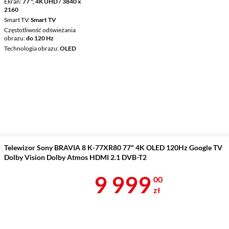
Ekran
77 ", 4K UHD / 3840 x
2160
Smart TV
Smart TV
Częstotliwość odświeżania
obrazu
do 120 Hz
Technologia obrazu
OLED
Telewizor Sony BRAVIA 8 K-77XR80 77" 4K OLED 120Hz Google TV
Dolby Vision Dolby Atmos HDMI 2.1 DVB-T2
Cena 9 999 z
9 999
00
zł