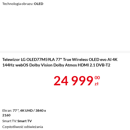
Technologia obrazu
OLED
Telewizor LG OLED77M59LA 77" True Wireless OLED evo AI 4K
144Hz webOS Dolby Vision Dolby Atmos HDMI 2.1 DVB-T2
Cena 24 999 
24 999
00
zł
Ekran
77 ", 4K UHD / 3840 x
2160
Smart TV
Smart TV
Częstotliwość odświeżania