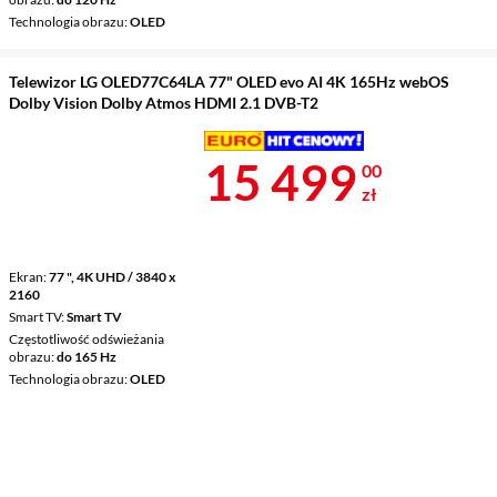
Technologia obrazu
OLED
Telewizor LG OLED77C64LA 77" OLED evo AI 4K 165Hz webOS
Dolby Vision Dolby Atmos HDMI 2.1 DVB-T2
Cena 15 499 
15 499
00
zł
Ekran
77 ", 4K UHD / 3840 x
2160
Smart TV
Smart TV
Częstotliwość odświeżania
obrazu
do 165 Hz
Technologia obrazu
OLED