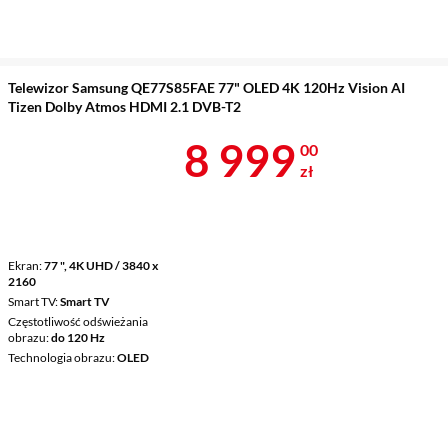
Telewizor Samsung QE77S85FAE 77" OLED 4K 120Hz Vision AI
Tizen Dolby Atmos HDMI 2.1 DVB-T2
Cena 8 999 z
8 999
00
zł
Ekran
77 ", 4K UHD / 3840 x
2160
Smart TV
Smart TV
Częstotliwość odświeżania
obrazu
do 120 Hz
Technologia obrazu
OLED