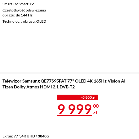
Smart TV
Smart TV
Częstotliwość odświeżania
obrazu
do 144 Hz
Technologia obrazu
OLED
Telewizor Samsung QE77S95FAT 77" OLED 4K 165Hz Vision AI
Tizen Dolby Atmos HDMI 2.1 DVB-T2
Z KODEM
-5 800 zł
Cena 9 999 z
9 999
00
zł
Ekran
77 ", 4K UHD / 3840 x