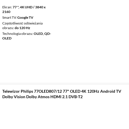
Ekran
77 ", 4K UHD / 3840 x
2160
Smart TV
Google TV
Częstotliwość odświeżania
obrazu
do 120 Hz
Technologia obrazu
OLED, QD-
OLED
Telewizor Philips 77OLED807/12 77" OLED 4K 120Hz Android TV
Dolby Vision Dolby Atmos HDMI 2.1 DVB-T2