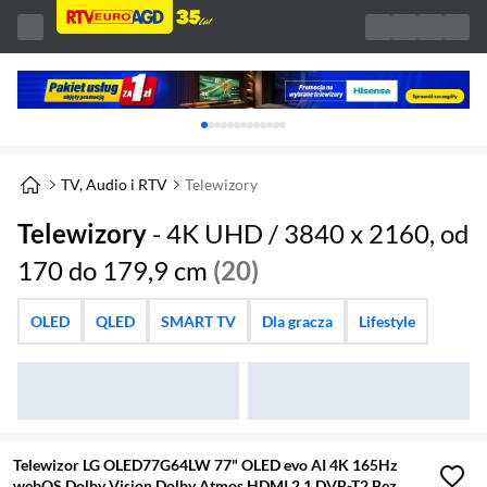
Karuzela z banerami, aktualny element 1 z 
TV, Audio i RTV
Telewizory
Telewizory
- 4K UHD / 3840 x 2160, od
170 do 179,9 cm
(20)
OLED
QLED
SMART TV
Dla gracza
Lifestyle
Telewizor LG OLED77G64LW 77" OLED evo AI 4K 165Hz
webOS Dolby Vision Dolby Atmos HDMI 2.1 DVB-T2 Bez