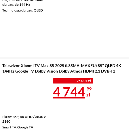
obrazu
do 144 Hz
Technologia obrazu
QLED
Telewizor Xiaomi TV Max 85 2025 (L85MA-MAXEU) 85" QLED 4K
144Hz Google TV Dolby Vision Dolby Atmos HDMI 2.1 DVB-T2
Z KODEM
-254,01 zł
Cena 4 744,9
4 744
99
zł
Ekran
85 ", 4K UHD / 3840 x
2160
Smart TV
Google TV