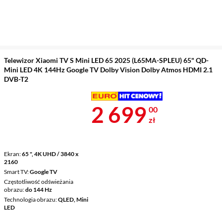
Telewizor Xiaomi TV S Mini LED 65 2025 (L65MA-SPLEU) 65" QD-
Mini LED 4K 144Hz Google TV Dolby Vision Dolby Atmos HDMI 2.1
DVB-T2
Cena 2 699 z
2 699
00
zł
Ekran
65 ", 4K UHD / 3840 x
2160
Smart TV
Google TV
Częstotliwość odświeżania
obrazu
do 144 Hz
Technologia obrazu
QLED, Mini
LED