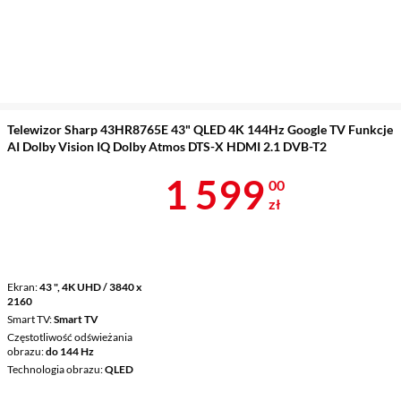
Telewizor Sharp 43HR8765E 43" QLED 4K 144Hz Google TV Funkcje
AI Dolby Vision IQ Dolby Atmos DTS-X HDMI 2.1 DVB-T2
Cena 1 599 z
1 599
00
zł
Ekran
43 ", 4K UHD / 3840 x
2160
Smart TV
Smart TV
Częstotliwość odświeżania
obrazu
do 144 Hz
Technologia obrazu
QLED