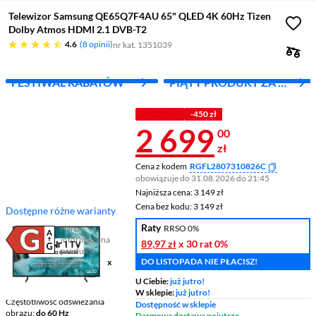
Telewizor Samsung QE65Q7F4AU 65" QLED 4K 60Hz Tizen
Dolby Atmos HDMI 2.1 DVB-T2
4.6 gwiazdek
4.6
8 opinii
nr kat. 1351039
FESTIWAL RABATÓW
PIĄTY PRODUKT ZA 1
ZŁ!
Z KODEM
-450 zł
Cena 2 699 z
2 699
00
zł
Cena z kodem
RGFL2807310826C
obowiązuje do 31.08.2026 do 21:45
Najniższa cena: 3 149 zł
Najniższa cena:
3 149 zł
Cena bez kodu: 3 149 zł
Cena bez kodu:
3 149 zł
Dostępne różne warianty
Raty
Karta
RRSO 0%
informacyjna
89,97 zł
x 30 rat
0%
Plik w formacie pdf
(otworzy się w nowym oknie)
produktu
DO LISTOPADA NIE PŁACISZ!
Ekran
65 ", 4K UHD / 3840 x
2160
U Ciebie:
już jutro!
Smart TV
Smart TV
W sklepie:
już jutro!
Częstotliwość odświeżania
Dostępność w sklepie
obrazu
do 60 Hz
Darmowa dostawa pojutrze