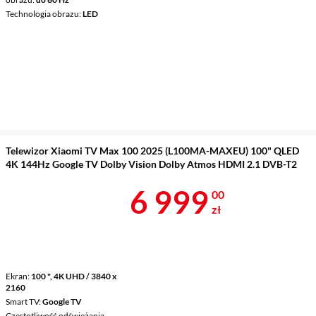
Technologia obrazu
LED
Telewizor Xiaomi TV Max 100 2025 (L100MA-MAXEU) 100" QLED
4K 144Hz Google TV Dolby Vision Dolby Atmos HDMI 2.1 DVB-T2
Cena 6 999 z
6 999
00
zł
Ekran
100 ", 4K UHD / 3840 x
2160
Smart TV
Google TV
Częstotliwość odświeżania