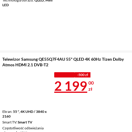
Technologia obrazu
QLED, Mini
LED
Telewizor Samsung QE55Q7F4AU 55" QLED 4K 60Hz Tizen Dolby
Atmos HDMI 2.1 DVB-T2
Z KODEM
-500 zł
Cena 2 199 z
2 199
00
zł
Ekran
55 ", 4K UHD / 3840 x
2160
Smart TV
Smart TV
Częstotliwość odświeżania