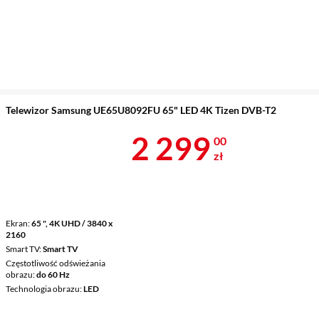
Telewizor Samsung UE65U8092FU 65" LED 4K Tizen DVB-T2
Cena 2 299 z
2 299
00
zł
Ekran
65 ", 4K UHD / 3840 x
2160
Smart TV
Smart TV
Częstotliwość odświeżania
obrazu
do 60 Hz
Technologia obrazu
LED