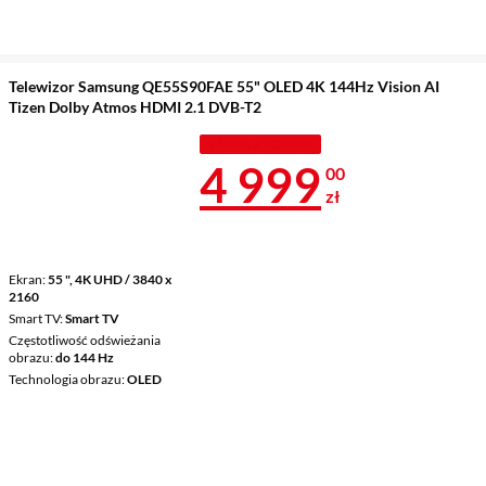
Telewizor Samsung QE55S90FAE 55" OLED 4K 144Hz Vision AI
Tizen Dolby Atmos HDMI 2.1 DVB-T2
TANIEJ Z KODEM
Cena 4 999 z
4 999
00
zł
Ekran
55 ", 4K UHD / 3840 x
2160
Smart TV
Smart TV
Częstotliwość odświeżania
obrazu
do 144 Hz
Technologia obrazu
OLED