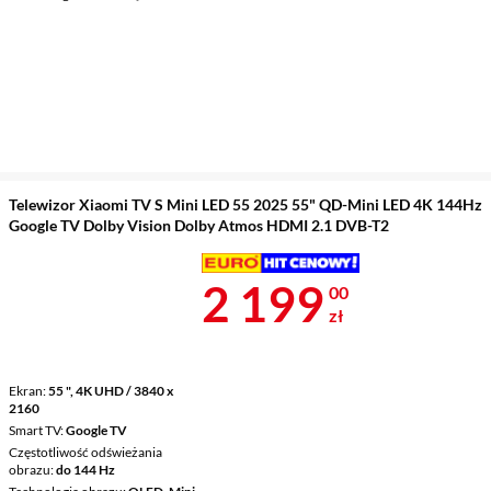
Telewizor Xiaomi TV S Mini LED 55 2025 55" QD-Mini LED 4K 144Hz
Google TV Dolby Vision Dolby Atmos HDMI 2.1 DVB-T2
Cena 2 199 z
2 199
00
zł
Ekran
55 ", 4K UHD / 3840 x
2160
Smart TV
Google TV
Częstotliwość odświeżania
obrazu
do 144 Hz