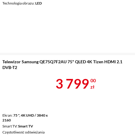
Technologia obrazu
LED
Telewizor Samsung QE75Q7F2AU 75" QLED 4K Tizen HDMI 2.1
DVB-T2
Cena 3 799 z
3 799
00
zł
Ekran
75 ", 4K UHD / 3840 x
2160
Smart TV
Smart TV
Częstotliwość odświeżania