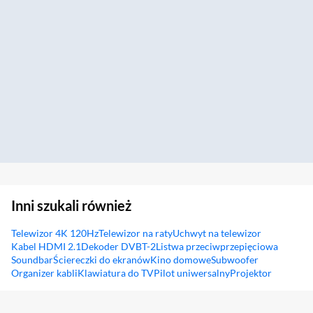
Inni szukali również
Telewizor 4K 120Hz
Telewizor na raty
Uchwyt na telewizor
Kabel HDMI 2.1
Dekoder DVBT-2
Listwa przeciwprzepięciowa
Soundbar
Ściereczki do ekranów
Kino domowe
Subwoofer
Organizer kabli
Klawiatura do TV
Pilot uniwersalny
Projektor
Sekcja pominięta