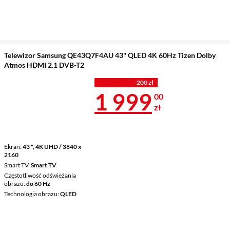
Telewizor Samsung QE43Q7F4AU 43" QLED 4K 60Hz Tizen Dolby
Atmos HDMI 2.1 DVB-T2
Z KODEM
-200 zł
Cena 1 999 z
1 999
00
zł
Ekran
43 ", 4K UHD / 3840 x
2160
Smart TV
Smart TV
Częstotliwość odświeżania
obrazu
do 60 Hz
Technologia obrazu
QLED