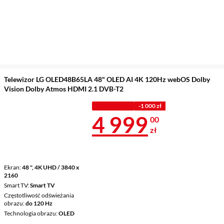
Telewizor LG OLED48B65LA 48" OLED AI 4K 120Hz webOS Dolby
Vision Dolby Atmos HDMI 2.1 DVB-T2
PROMOCJA
-1 000 zł
Cena 4 999 z
4 999
00
zł
Ekran
48 ", 4K UHD / 3840 x
2160
Smart TV
Smart TV
Częstotliwość odświeżania
obrazu
do 120 Hz
Technologia obrazu
OLED