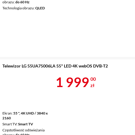
obrazu
do 60 Hz
Technologia obrazu
QLED
Telewizor LG 55UA75006LA 55" LED 4K webOS DVB-T2
Cena 1 999 z
1 999
00
zł
Ekran
55 ", 4K UHD / 3840 x
2160
Smart TV
Smart TV
Częstotliwość odświeżania
obrazu
do 60 Hz