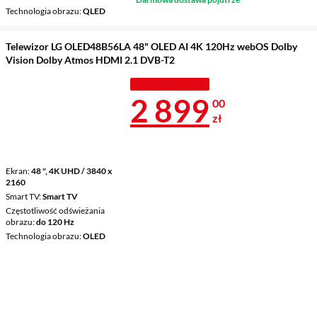
Technologia obrazu
QLED
Telewizor LG OLED48B56LA 48" OLED AI 4K 120Hz webOS Dolby
Vision Dolby Atmos HDMI 2.1 DVB-T2
TANIEJ Z KODEM
Cena 2 899 z
2 899
00
zł
Ekran
48 ", 4K UHD / 3840 x
2160
Smart TV
Smart TV
Częstotliwość odświeżania
obrazu
do 120 Hz
Technologia obrazu
OLED