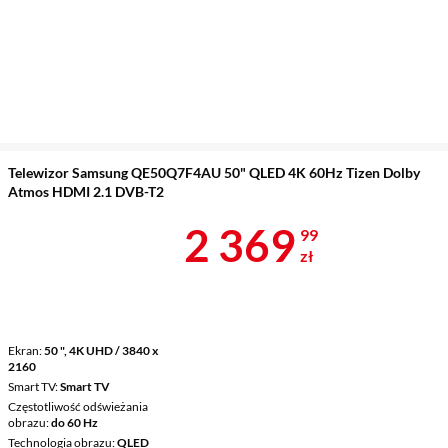
Telewizor Samsung QE50Q7F4AU 50" QLED 4K 60Hz Tizen Dolby
Atmos HDMI 2.1 DVB-T2
Cena 2 369,9
2 369
99
zł
Ekran
50 ", 4K UHD / 3840 x
2160
Smart TV
Smart TV
Częstotliwość odświeżania
obrazu
do 60 Hz
Technologia obrazu
QLED