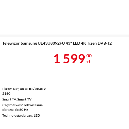
Telewizor Samsung UE43U8092FU 43" LED 4K Tizen DVB-T2
Cena 1 599 z
1 599
00
zł
Ekran
43 ", 4K UHD / 3840 x
2160
Smart TV
Smart TV
Częstotliwość odświeżania
obrazu
do 60 Hz
Technologia obrazu
LED