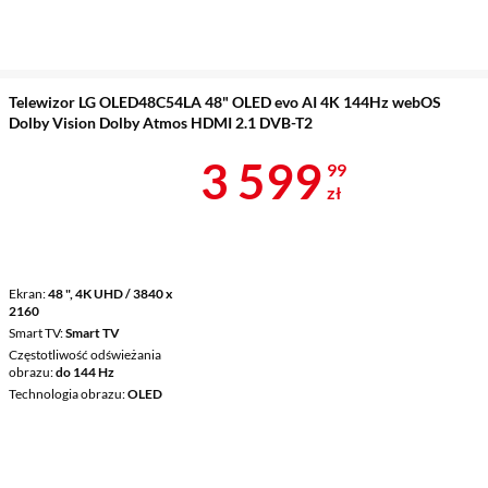
Telewizor LG OLED48C54LA 48" OLED evo AI 4K 144Hz webOS
Dolby Vision Dolby Atmos HDMI 2.1 DVB-T2
Cena 3 599,9
3 599
99
zł
Ekran
48 ", 4K UHD / 3840 x
2160
Smart TV
Smart TV
Częstotliwość odświeżania
obrazu
do 144 Hz
Technologia obrazu
OLED