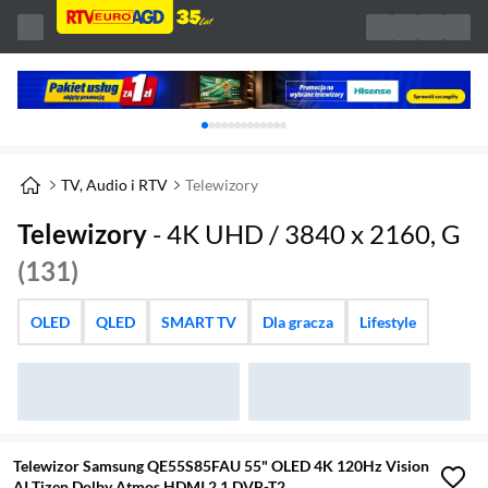
Karuzela z banerami, aktualny element 1 z 
TV, Audio i RTV
Telewizory
Telewizory
- 4K UHD / 3840 x 2160, G
(131)
OLED
QLED
SMART TV
Dla gracza
Lifestyle
Telewizor Samsung QE55S85FAU 55" OLED 4K 120Hz Vision
AI Tizen Dolby Atmos HDMI 2.1 DVB-T2