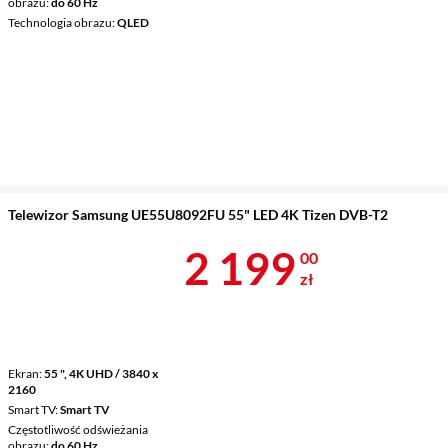
obrazu
do 60 Hz
Technologia obrazu
QLED
Telewizor Samsung UE55U8092FU 55" LED 4K Tizen DVB-T2
Cena 2 199 z
2 199
00
zł
Ekran
55 ", 4K UHD / 3840 x
2160
Smart TV
Smart TV
Częstotliwość odświeżania
obrazu
do 60 Hz