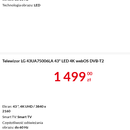
Technologia obrazu
LED
Telewizor LG 43UA75006LA 43" LED 4K webOS DVB-T2
Cena 1 499 z
1 499
00
zł
Ekran
43 ", 4K UHD / 3840 x
2160
Smart TV
Smart TV
Częstotliwość odświeżania
obrazu
do 60 Hz