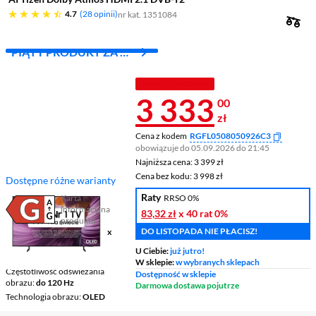
4.7 gwiazdek
4.7
28 opinii
nr kat. 1351084
PIĄTY PRODUKT ZA 1
ZŁ!
TANIEJ Z KODEM
Cena 3 333 z
3 333
00
zł
Cena z kodem
RGFL0508050926C3
obowiązuje do 05.09.2026 do 21:45
Najniższa cena: 3 399 zł
Najniższa cena:
3 399 zł
Cena bez kodu: 3 998 zł
Cena bez kodu:
3 998 zł
Dostępne różne warianty
Raty
Karta
RRSO 0%
informacyjna
83,32 zł
x 40 rat
0%
Plik w formacie pdf
(otworzy się w nowym oknie)
produktu
DO LISTOPADA NIE PŁACISZ!
Ekran
55 ", 4K UHD / 3840 x
2160
U Ciebie:
już jutro!
Smart TV
Smart TV
W sklepie:
w wybranych sklepach
Częstotliwość odświeżania
Dostępność w sklepie
obrazu
do 120 Hz
Darmowa dostawa pojutrze
Technologia obrazu
OLED