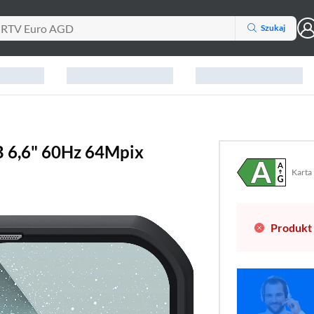
Szukaj
 6,6" 60Hz 64Mpix
Karta
Plik w
(otwo
Produkt 