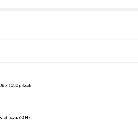
08 x 1080 pikseli
ietlacza: 60 Hz