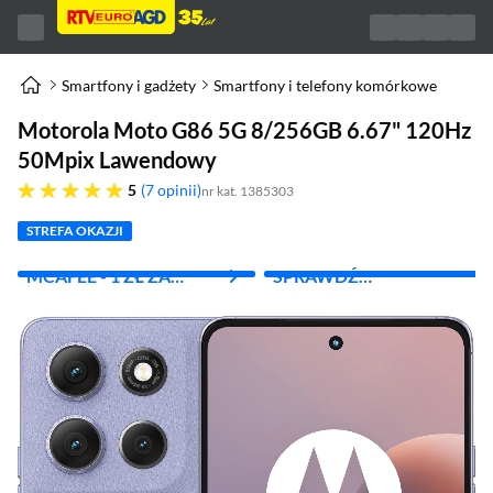
Smartfony i gadżety
Smartfony i telefony komórkowe
Motorola Moto G86 5G 8/256GB 6.67" 120Hz
50Mpix Lawendowy
pięć gwiazdek
5
7 opinii
nr kat. 1385303
STREFA OKAZJI
MCAFEE - 1 ZŁ ZA
SPRAWDŹ
PIERWSZY MIES.
ABONAMENT