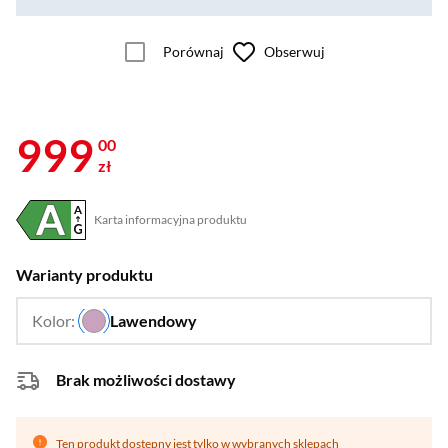
Porównaj
Obserwuj
999
00
zł
Karta informacyjna produktu
Plik w formacie pdf
(otworzy się w nowym oknie)
Warianty produktu
Kolor:
Lawendowy
…
Brak możliwości dostawy
Ten produkt dostępny jest tylko w wybranych sklepach