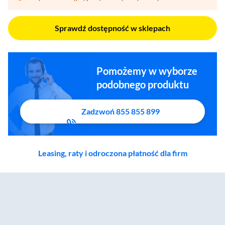
Sprawdź dostępność w sklepach
Pomożemy w wyborze
podobnego produktu
Zadzwoń 855 855 899
Leasing, raty i odroczona płatność dla firm
Zostałeś przeniesiony do sekcji akcesoriów