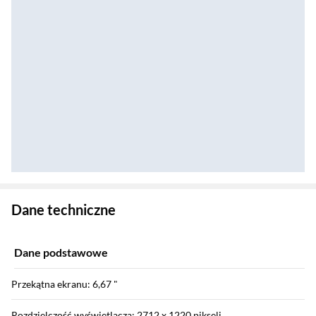
Zostałeś przeniesiony do danych technicznych produktu
Dane techniczne
Dane podstawowe
Przekątna ekranu: 6,67 "
Rozdzielczość wyświetlacza: 2712 x 1220 pikseli