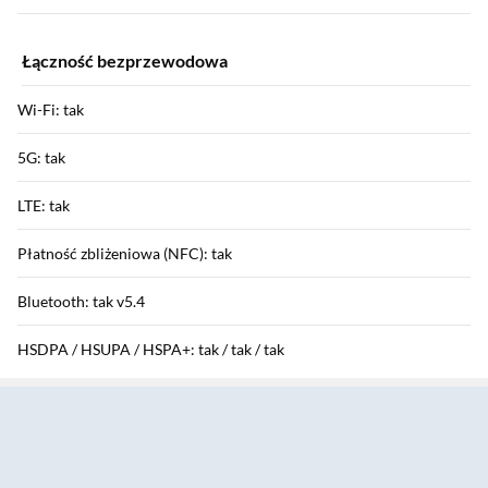
Łączność bezprzewodowa
Wi-Fi: tak
5G: tak
LTE: tak
Płatność zbliżeniowa (NFC): tak
Bluetooth: tak v5.4
HSDPA / HSUPA / HSPA+: tak / tak / tak
Sekcja pominięta
GPRS / EDGE: tak / tak
Funkcje aparatu