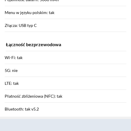
Menu w języku polskim: tak
Złącza: USB typ C
Łączność bezprzewodowa
Wi-Fi: tak
5G: nie
LTE: tak
Płatność zbliżeniowa (NFC): tak
Bluetooth: tak v5.2
Sekcja pominięta
HSDPA / HSUPA / HSPA+: tak / tak / tak