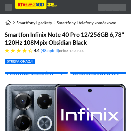
Smartfony i gadżety
Smartfony i telefony komórkowe
Smartfon Infinix Note 40 Pro 12/256GB 6,78"
120Hz 108Mpix Obsidian Black
4.4 gwiazdek
4.4
48 opinii
nr kat. 1320814
STREFA OKAZJI
FESTIWAL RABATÓW
ŁADOWARKA ZA 1ZŁ