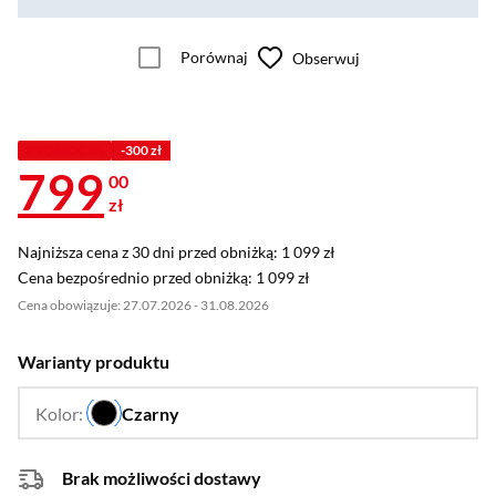
Porównaj
Obserwuj
PROMOCJA
-300 zł
799
00
zł
Najniższa cena z 30 dni przed obniżką: 1 099 zł
Najniższa cena z 30 dni przed obniżką:
1 099 zł
Cena bezpośrednio przed obniżką: 1 099 zł
Cena bezpośrednio przed obniżką:
1 099 zł
Cena obowiązuje: 27.07.2026 - 31.08.2026
Warianty produktu
Kolor:
Czarny
…
Brak możliwości dostawy