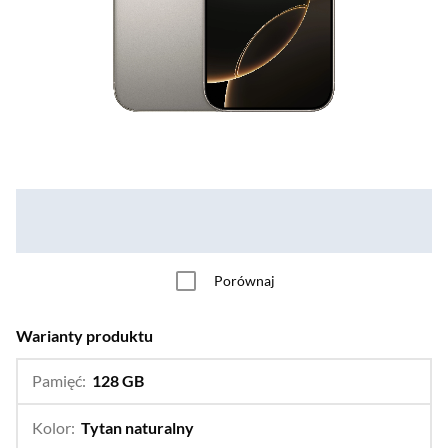
Porównaj
Warianty produktu
Pamięć:
128 GB
…
256 GB
Kolor:
Tytan naturalny
…
Tytan biały,
Tytan czarny