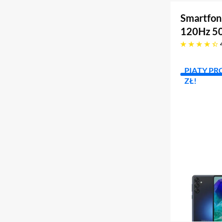
Smartfon
120Hz 5
4.3 gwiazdek
PIĄTY PR
ZŁ!