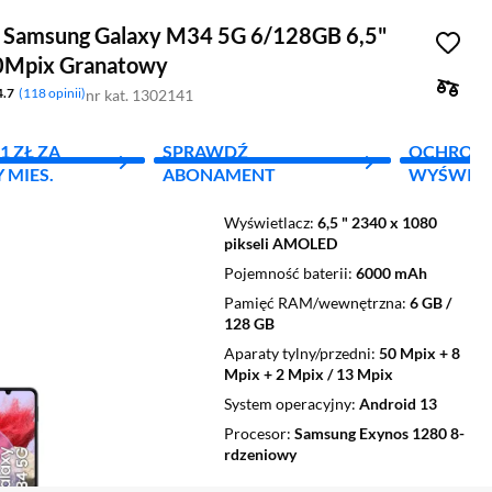
 Samsung Galaxy M34 5G 6/128GB 6,5"
0Mpix Granatowy
4.7
118 opinii
nr kat. 1302141
1 ZŁ ZA
SPRAWDŹ
OCHRON
 MIES.
ABONAMENT
WYŚWIET
Wyświetlacz
6,5 " 2340 x 1080
pikseli AMOLED
Pojemność baterii
6000 mAh
Pamięć RAM/wewnętrzna
6 GB /
128 GB
Aparaty tylny/przedni
50 Mpix + 8
Mpix + 2 Mpix / 13 Mpix
System operacyjny
Android 13
Procesor
Samsung Exynos 1280 8-
rdzeniowy