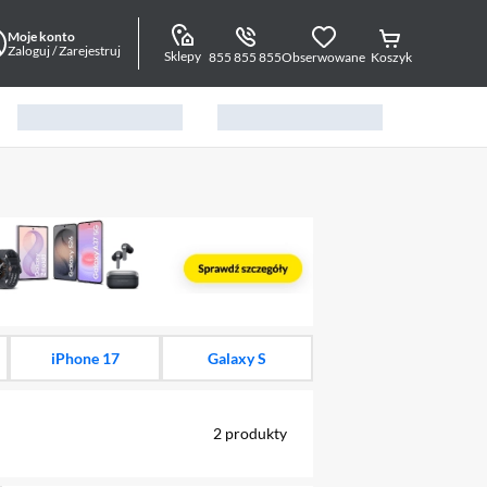
Moje konto
Zaloguj / Zarejestruj
Sklepy
855 855 855
Obserwowane
Koszyk
alny element 1 z 15
iPhone 17
Galaxy S
2
produkty