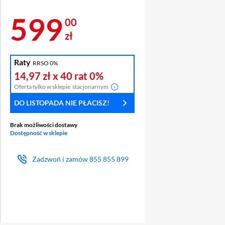
Cena 599 zł
599
00
zł
Raty
RRSO 0%
A
14,97 zł
x 40 rat
0%
LACZA
Oferta tylko w sklepie
stacjonarnym
DO LISTOPADA NIE PŁACISZ!
Brak możliwości dostawy
Dostępność w sklepie
Zadzwoń i zamów
855 855 899