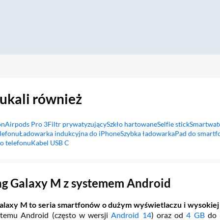
zukali również
on
Airpods Pro 3
Filtr prywatyzujący
Szkło hartowane
Selfie stick
Smartwat
lefonu
Ładowarka indukcyjna do iPhone
Szybka ładowarka
Pad do smartf
o telefonu
Kabel USB C
g Galaxy M z systemem Android
laxy M to seria smartfonów o dużym wyświetlaczu i wysokiej 
stemu Android (często w wersji
Android 14
) oraz od
4 GB
do