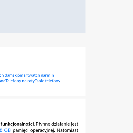
ch damski
Smartwatch garmin
ona
Telefony na raty
Tanie telefony
funkcjonalności
. Płynne działanie jest
8 GB
pamięci operacyjnej. Natomiast