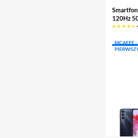
Smartfon
120Hz 5
4.7 gwiazdek
MCAFEE - 
PIERWSZY