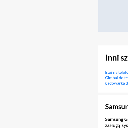
Inni s
Etui na telef
Gimbal do te
Ładowarka d
Sekcja pominięta
Samsun
Samsung Ga
zasługą sy