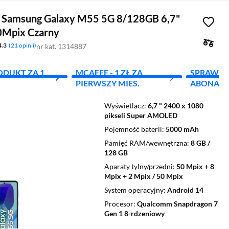
 Samsung Galaxy M55 5G 8/128GB 6,7"
0Mpix Czarny
4.3
21 opinii
nr kat. 1314887
ODUKT ZA 1
MCAFEE - 1 ZŁ ZA
SPRAWD
PIERWSZY MIES.
ABONAM
Wyświetlacz
6,7 " 2400 x 1080
pikseli Super AMOLED
Pojemność baterii
5000 mAh
Pamięć RAM/wewnętrzna
8 GB /
128 GB
Aparaty tylny/przedni
50 Mpix + 8
Mpix + 2 Mpix / 50 Mpix
System operacyjny
Android 14
Procesor
Qualcomm Snapdragon 7
Gen 1 8-rdzeniowy