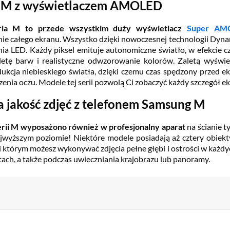
 M z wyświetlaczem AMOLED
ria M to przede wszystkim duży wyświetlacz
Super AM
nie całego ekranu. Wszystko dzięki nowoczesnej technologii Dyn
ia LED. Każdy piksel emituje autonomiczne światło, w efekcie cz
letę barw i realistyczne odwzorowanie kolorów. Zaletą wyś
ukcja niebieskiego światła, dzięki czemu czas spędzony przed 
zenia oczu. Modele tej serii pozwolą Ci zobaczyć każdy szczegół ek
 jakość zdjęć z telefonem Samsung M
rii M wyposażono również w profesjonalny aparat
na ścianie t
najwyższym poziomie! Niektóre modele posiadają aż cztery obi
ki którym możesz wykonywać zdjęcia pełne głębi i ostrości w każ
tach, a także podczas uwieczniania krajobrazu lub panoramy.