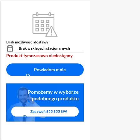
Brak możliwości dostawy
Ź
OCHRONA
Brak w sklepach stacjonarnych
ENT
WYŚWIETLACZA
Produkt tymczasowo niedostępny
Powiadom mnie
Pomożemy w wyborze
podobnego produktu
Zadzwoń
855 855 899