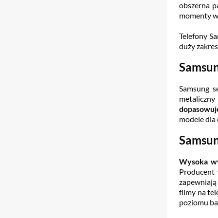
obszerna 
momenty w g
Telefony S
duży zakres
Samsun
Samsung se
metaliczny
dopasowuje 
modele dla 
Samsun
Wysoka wyd
Producent
zapewniają
filmy na te
poziomu bat