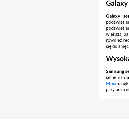
Galaxy
Galaxy se
podświetle
podświetlen
większą pa
również red
się do zmęc
Wysoka
Samsung se
selfie na 
Mpix
, dzię
przy portre