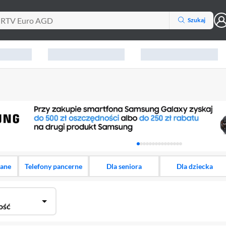
Szukaj
Karuzela z banerami, aktu
dane
Telefony pancerne
Dla seniora
Dla dziecka
ość