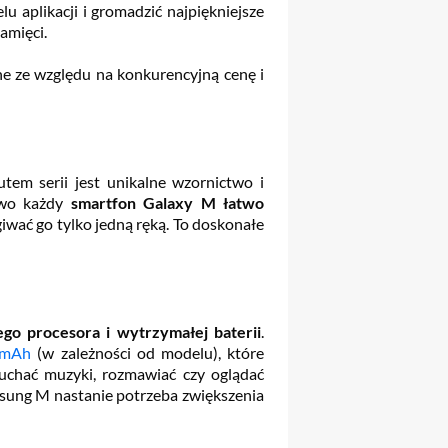
u aplikacji i gromadzić najpiękniejsze
amięci.
ne ze względu na konkurencyjną cenę i
em serii jest unikalne wzornictwo i
owo każdy
smartfon Galaxy M łatwo
iwać go tylko jedną ręką. To doskonałe
o procesora i wytrzymałej baterii
.
 mAh
(w zależności od modelu), które
uchać muzyki, rozmawiać czy oglądać
msung M nastanie potrzeba zwiększenia