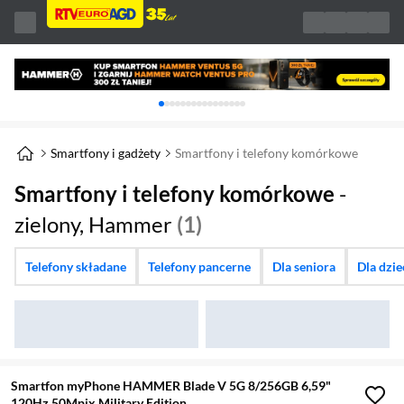
Karuzela z banerami, aktualny element 1 z 
Smartfony i gadżety
Smartfony i telefony komórkowe
Smartfony i telefony komórkowe
-
zielony, Hammer
(1)
Telefony składane
Telefony pancerne
Dla seniora
Dla dzi
Smartfon myPhone HAMMER Blade V 5G 8/256GB 6,59"
120Hz 50Mpix Military Edition