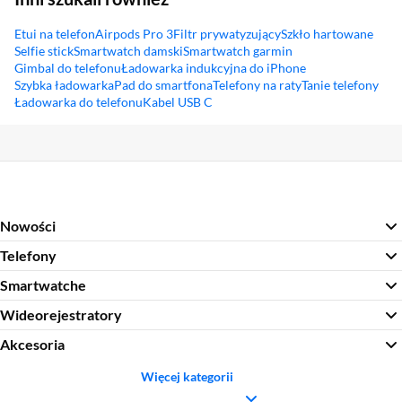
Etui na telefon
Airpods Pro 3
Filtr prywatyzujący
Szkło hartowane
Selfie stick
Smartwatch damski
Smartwatch garmin
Gimbal do telefonu
Ładowarka indukcyjna do iPhone
Szybka ładowarka
Pad do smartfona
Telefony na raty
Tanie telefony
Ładowarka do telefonu
Kabel USB C
Sekcja pominięta
Nowości
Telefony
Smartwatche
Wideorejestratory
Akcesoria
Więcej kategorii
Sekcja pominięta