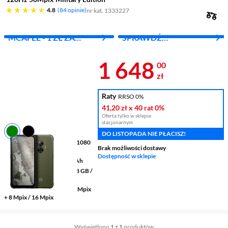
4.8 gwiazdek
4.8
84 opinie
nr kat. 1333227
MCAFEE - 1 ZŁ ZA
SPRAWDŹ
PIERWSZY MIES.
ABONAMENT
Cena 1 648 z
1 648
00
zł
Raty
RRSO 0%
41,20 zł
x 40 rat
0%
Oferta tylko w sklepie
stacjonarnym
DO LISTOPADA NIE PŁACISZ!
Wyświetlacz
6,56 " 2412 x 1080
Brak możliwości dostawy
pikseli IPS
Dostępność w sklepie
Pojemność baterii
5000 mAh
Pamięć RAM/wewnętrzna
8 GB /
256 GB
Aparaty tylny/przedni
+ 50 Mpix
+ 8 Mpix / 16 Mpix
Wyświetlono
1 z 1
produktów