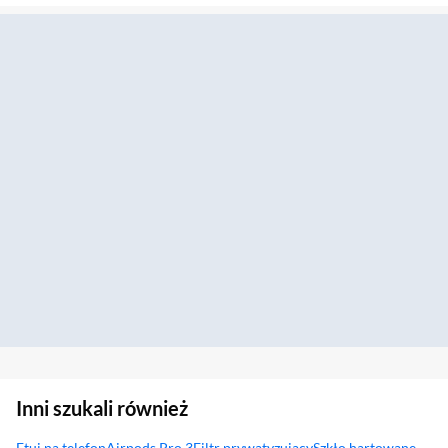
Inni szukali również
Etui na telefon
Airpods Pro 3
Filtr prywatyzujący
Szkło hartowane