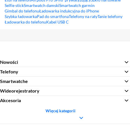
Selfie stick
Smartwatch damski
Smartwatch garmin
Gimbal do telefonu
Ładowarka indukcyjna do iPhone
Szybka ładowarka
Pad do smartfona
Telefony na raty
Tanie telefony
Ładowarka do telefonu
Kabel USB C
Sekcja pominięta
Nowości
Telefony
Smartwatche
Wideorejestratory
Akcesoria
Więcej kategorii
Sekcja pominięta