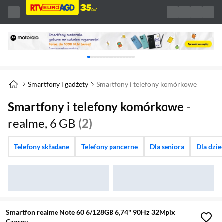
Karuzela z banerami, aktualny element 1 z 
Smartfony i gadżety
Smartfony i telefony komórkowe
Smartfony i telefony komórkowe
-
realme, 6 GB
(2)
Telefony składane
Telefony pancerne
Dla seniora
Dla dzi
Smartfon realme Note 60 6/128GB 6,74" 90Hz 32Mpix
Czarny