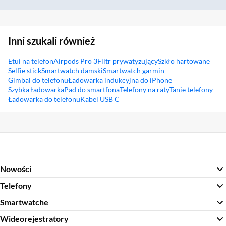
Inni szukali również
Etui na telefon
Airpods Pro 3
Filtr prywatyzujący
Szkło hartowane
Selfie stick
Smartwatch damski
Smartwatch garmin
Gimbal do telefonu
Ładowarka indukcyjna do iPhone
Szybka ładowarka
Pad do smartfona
Telefony na raty
Tanie telefony
Ładowarka do telefonu
Kabel USB C
Sekcja pominięta
Nowości
Telefony
Smartwatche
Wideorejestratory