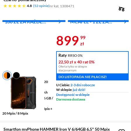
4.8 gwiazdek
4.8
52 opinie
nr kat. 1308471
100 ZŁ ZA KAŻDE
MCAFEE - 1 ZŁ ZA
WYDANE 1000 ZŁ
PIERWSZY MIES.
Cena 899,99 
899
99
zł
Raty
RRSO 0%
22,50 zł
x 40 rat
0%
Oferta tylko w sklepie
stacjonarnym
DO LISTOPADA NIE PŁACISZ!
Wyświetlacz
6,5 " 1600 x 720
U Ciebie:
2-3 dni robocze
pikseli IPS
W sklepie:
już dziś!
Pojemność baterii
6320 mAh
Dostępność w sklepie
Pamięć RAM/wewnętrzna
6 GB /
Darmowa dostawa
64 GB
Aparaty tylny/przedni
50 Mpix +
20 Mpix / 8 Mpix
Smartfon myPhone HAMMER Iron V 6/64GB 6,5" 50 Mpix