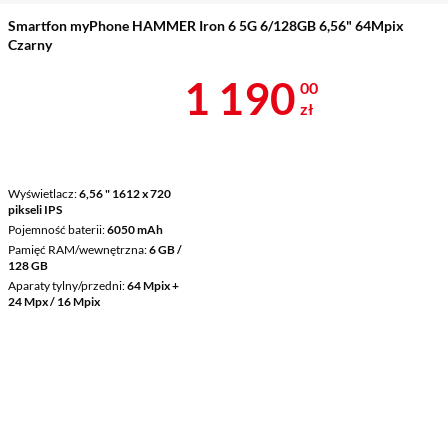
Smartfon myPhone HAMMER Iron 6 5G 6/128GB 6,56" 64Mpix
Czarny
Cena 1 190 z
1 190
00
zł
Wyświetlacz
6,56 " 1612 x 720
pikseli IPS
Pojemność baterii
6050 mAh
Pamięć RAM/wewnętrzna
6 GB /
128 GB
Aparaty tylny/przedni
64 Mpix +
24 Mpx / 16 Mpix