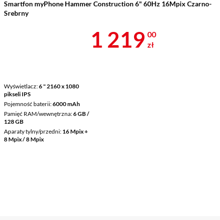
Smartfon myPhone Hammer Construction 6" 60Hz 16Mpix Czarno-
Srebrny
Cena 1 219 z
1 219
00
zł
Wyświetlacz
6 " 2160 x 1080
pikseli IPS
Pojemność baterii
6000 mAh
Pamięć RAM/wewnętrzna
6 GB /
128 GB
Aparaty tylny/przedni
16 Mpix +
8 Mpix / 8 Mpix