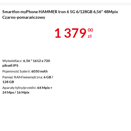
Smartfon myPhone HAMMER Iron 6 5G 6/128GB 6,56" 48Mpix
Czarno-pomarańczowy
Cena 1 379 z
1 379
00
zł
Wyświetlacz
6,56 " 1612 x 720
pikseli IPS
Pojemność baterii
6050 mAh
Pamięć RAM/wewnętrzna
6 GB /
128 GB
Aparaty tylny/przedni
64 Mpix +
24 Mpx / 16 Mpix