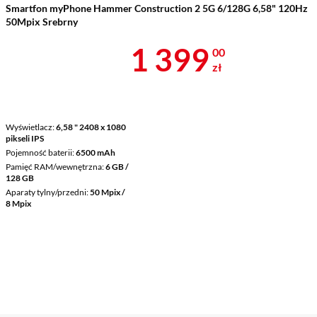
Smartfon myPhone Hammer Construction 2 5G 6/128G 6,58" 120Hz
50Mpix Srebrny
Cena 1 399 z
1 399
00
zł
Wyświetlacz
6,58 " 2408 x 1080
pikseli IPS
Pojemność baterii
6500 mAh
Pamięć RAM/wewnętrzna
6 GB /
128 GB
Aparaty tylny/przedni
50 Mpix /
8 Mpix