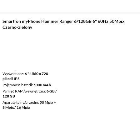
Smartfon myPhone Hammer Ranger 6/128GB 6" 60Hz 50Mpix
Czarno-zielony
Wyświetlacz
6 " 1560 x 720
pikseli IPS
Pojemność baterii
5000 mAh
Pamięć RAM/wewnętrzna
6 GB /
128 GB
Aparaty tylny/przedni
50 Mpix +
8 Mpix / 16 Mpix