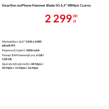
Smartfon myPhone Hammer Blade 5G 6,3" 48Mpix Czarny
Cena 2 299 z
2 299
00
zł
Wyświetlacz
6,3 " 2340 x 1080
pikseli IPS
Pojemność baterii
5000 mAh
Pamięć RAM/wewnętrzna
6 GB /
128 GB
Aparaty tylny/przedni
48 Mpix +
20 Mpix + 13 Mpix / 16 Mpix