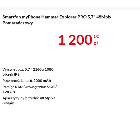
Smartfon myPhone Hammer Explorer PRO 5,7" 48Mpix
Pomarańczowy
Cena 1 200 z
1 200
00
zł
Wyświetlacz
5,7 " 2160 x 1080
pikseli IPS
Pojemność baterii
5000 mAh
Pamięć RAM/wewnętrzna
6 GB /
128 GB
Aparaty tylny/przedni
48 Mpix /
8 Mpix