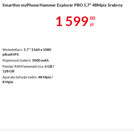
Smartfon myPhone Hammer Explorer PRO 5,7" 48Mpix Srebrny
Cena 1 599 z
1 599
00
zł
Wyświetlacz
5,7 " 2160 x 1080
pikseli IPS
Pojemność baterii
5000 mAh
Pamięć RAM/wewnętrzna
6 GB /
128 GB
Aparaty tylny/przedni
48 Mpix /
8 Mpix