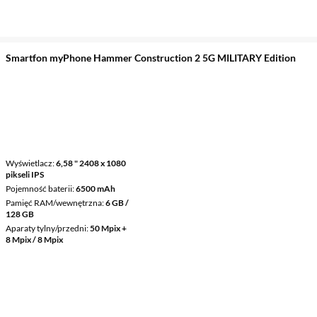
Smartfon myPhone Hammer Construction 2 5G MILITARY Edition
Wyświetlacz
6,58 " 2408 x 1080
pikseli IPS
Pojemność baterii
6500 mAh
Pamięć RAM/wewnętrzna
6 GB /
128 GB
Aparaty tylny/przedni
50 Mpix +
8 Mpix / 8 Mpix