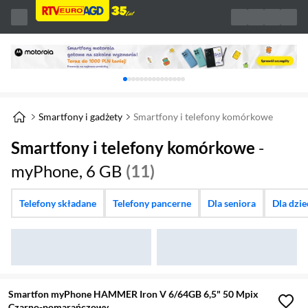
Karuzela z banerami, aktualny element 1 z 
Smartfony i gadżety
Smartfony i telefony komórkowe
Smartfony i telefony komórkowe
-
myPhone, 6 GB
(11)
Telefony składane
Telefony pancerne
Dla seniora
Dla dzi
Smartfon myPhone HAMMER Iron V 6/64GB 6,5" 50 Mpix
Czarno-pomarańczowy