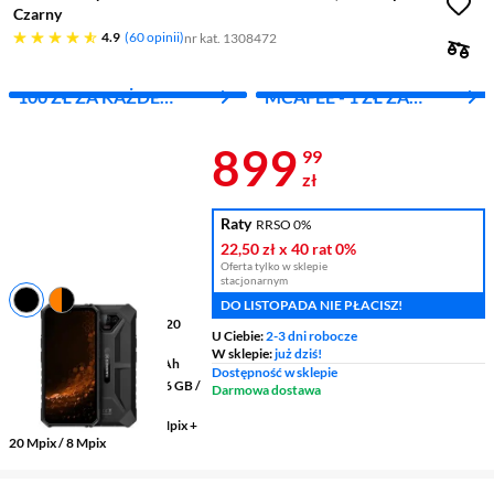
Czarny
4.9 gwiazdek
4.9
60 opinii
nr kat. 1308472
100 ZŁ ZA KAŻDE
MCAFEE - 1 ZŁ ZA
WYDANE 1000 ZŁ
PIERWSZY MIES.
Cena 899,99 
899
99
zł
Raty
RRSO 0%
22,50 zł
x 40 rat
0%
Oferta tylko w sklepie
stacjonarnym
DO LISTOPADA NIE PŁACISZ!
Wyświetlacz
6,5 " 1600 x 720
U Ciebie:
2-3 dni robocze
pikseli IPS
W sklepie:
już dziś!
Pojemność baterii
6320 mAh
Dostępność w sklepie
Pamięć RAM/wewnętrzna
6 GB /
Darmowa dostawa
64 GB
Aparaty tylny/przedni
50 Mpix +
20 Mpix / 8 Mpix