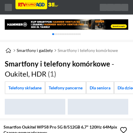
Karuzela z banerami, aktualny element 1 z 
Smartfony i gadżety
Smartfony i telefony komórkowe
Smartfony i telefony komórkowe
-
Oukitel, HDR
(1)
Telefony składane
Telefony pancerne
Dla seniora
Dla dzi
Smartfon Oukitel WP58 Pro 5G 8/512GB 6,7" 120Hz 64Mpix
Czarno-pomarańczowy