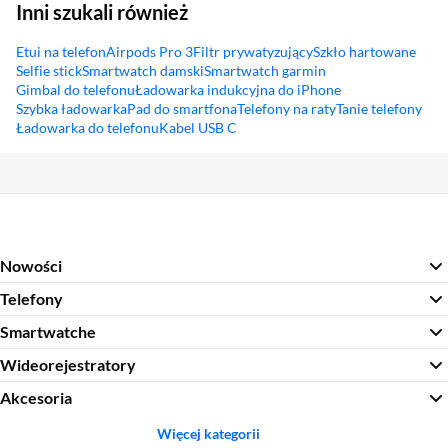
Inni szukali również
Etui na telefon
Airpods Pro 3
Filtr prywatyzujący
Szkło hartowane
Selfie stick
Smartwatch damski
Smartwatch garmin
Gimbal do telefonu
Ładowarka indukcyjna do iPhone
Szybka ładowarka
Pad do smartfona
Telefony na raty
Tanie telefony
Ładowarka do telefonu
Kabel USB C
Sekcja pominięta
Nowości
Telefony
Smartwatche
Wideorejestratory
Akcesoria
Więcej kategorii