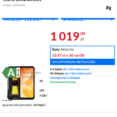
nr kat. 1395092
MCAFEE - 1 ZŁ ZA
SPRAWDŹ
PIERWSZY MIES.
ABONAMENT
Cena 1 019 z
1 019
00
zł
Raty
RRSO 0%
33,97 zł
x 30 rat
0%
DO LISTOPADA NIE PŁACISZ!
Karta
U Ciebie:
do 7 dni roboczych
informacyjna
W sklepie:
do 7 dni roboczych
Plik w formacie pdf
(otworzy się w nowym oknie)
produktu
Dostępność w sklepie
Wyświetlacz
6,7 " 1600 x 720
Darmowa dostawa
pikseli IPS
Pojemność baterii
10000 mAh
Pamięć RAM/wewnętrzna
8 GB /
512 GB
Aparaty tylny/przedni
32 Mpix /