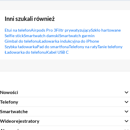
Inni szukali również
Etui na telefon
Airpods Pro 3
Filtr prywatyzujący
Szkło hartowane
Selfie stick
Smartwatch damski
Smartwatch garmin
Gimbal do telefonu
Ładowarka indukcyjna do iPhone
Szybka ładowarka
Pad do smartfona
Telefony na raty
Tanie telefony
Ładowarka do telefonu
Kabel USB C
Sekcja pominięta
Nowości
Telefony
Smartwatche
Wideorejestratory