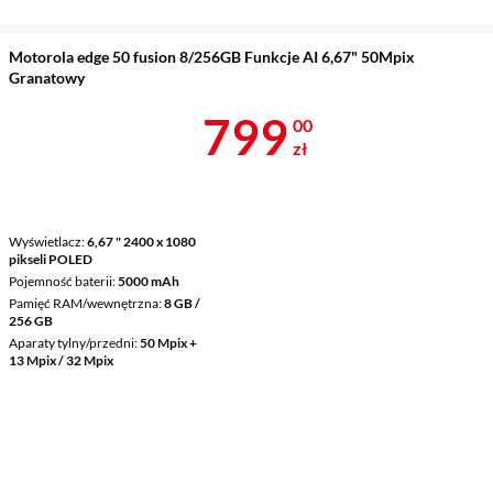
Motorola edge 50 fusion 8/256GB Funkcje AI 6,67" 50Mpix
Granatowy
Cena 799 zł
799
00
zł
Wyświetlacz
6,67 " 2400 x 1080
pikseli POLED
Pojemność baterii
5000 mAh
Pamięć RAM/wewnętrzna
8 GB /
256 GB
Aparaty tylny/przedni
50 Mpix +
13 Mpix / 32 Mpix