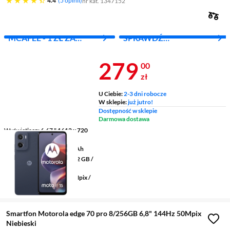
4.4
5 opinii
nr kat. 1347152
MCAFEE - 1 ZŁ ZA
SPRAWDŹ
PIERWSZY MIES.
ABONAMENT
Cena 279 zł
279
00
zł
U Ciebie:
2-3 dni robocze
W sklepie:
już jutro!
Dostępność w sklepie
Darmowa dostawa
Wyświetlacz
6,67 " 1612 x 720
pikseli
Pojemność baterii
5200 mAh
Pamięć RAM/wewnętrzna
2 GB /
64 GB
Aparaty tylny/przedni
32 Mpix /
8 Mpix
Smartfon Motorola edge 70 pro 8/256GB 6,8" 144Hz 50Mpix
Niebieski