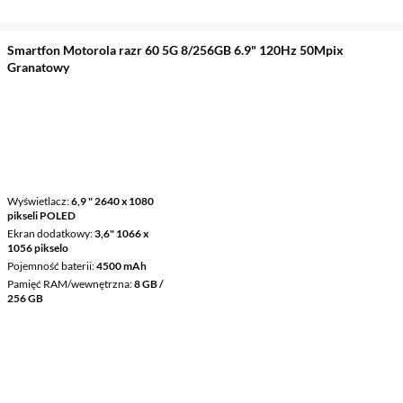
Smartfon Motorola razr 60 5G 8/256GB 6.9" 120Hz 50Mpix
Granatowy
Wyświetlacz
6,9 " 2640 x 1080
pikseli POLED
Ekran dodatkowy
3,6" 1066 x
1056 pikselo
Pojemność baterii
4500 mAh
Pamięć RAM/wewnętrzna
8 GB /
256 GB