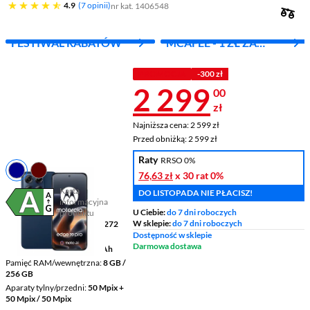
4.9 gwiazdek
4.9
7 opinii
nr kat. 1406548
FESTIWAL RABATÓW
MCAFEE - 1 ZŁ ZA
PIERWSZY MIES.
PROMOCJA
-300 zł
Cena 2 299 z
2 299
00
zł
Najniższa cena: 2 599 zł
Najniższa cena:
2 599 zł
Przed obniżką: 2 599 zł
Przed obniżką:
2 599 zł
Raty
RRSO 0%
76,63 zł
x 30 rat
0%
Karta
DO LISTOPADA NIE PŁACISZ!
informacyjna
Plik w formacie pdf
(otworzy się w nowym oknie)
U Ciebie:
do 7 dni roboczych
produktu
W sklepie:
do 7 dni roboczych
Wyświetlacz
6,8 " 2772 x 1272
pikseli AMOLED
Dostępność w sklepie
Darmowa dostawa
Pojemność baterii
6500 mAh
Pamięć RAM/wewnętrzna
8 GB /
256 GB
Aparaty tylny/przedni
50 Mpix +
50 Mpix / 50 Mpix