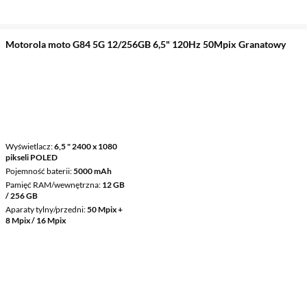
Motorola moto G84 5G 12/256GB 6,5" 120Hz 50Mpix Granatowy
Wyświetlacz
6,5 " 2400 x 1080
pikseli POLED
Pojemność baterii
5000 mAh
Pamięć RAM/wewnętrzna
12 GB
/ 256 GB
Aparaty tylny/przedni
50 Mpix +
8 Mpix / 16 Mpix