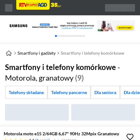
Karuzela z banerami, aktualny element 1 z 
Smartfony i gadżety
Smartfony i telefony komórkowe
Smartfony i telefony komórkowe
-
Motorola, granatowy
(9)
Telefony składane
Telefony pancerne
Dla seniora
Dla dzi
Motorola moto e15 2/64GB 6,67" 90Hz 32Mpix Granatowy
4.4 gwiazdek