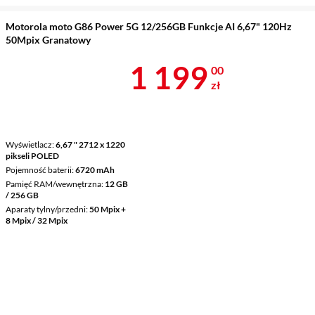
Motorola moto G86 Power 5G 12/256GB Funkcje AI 6,67" 120Hz
50Mpix Granatowy
Cena 1 199 z
1 199
00
zł
Wyświetlacz
6,67 " 2712 x 1220
pikseli POLED
Pojemność baterii
6720 mAh
Pamięć RAM/wewnętrzna
12 GB
/ 256 GB
Aparaty tylny/przedni
50 Mpix +
8 Mpix / 32 Mpix