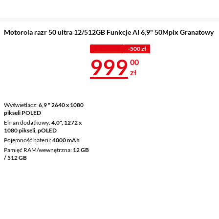
Motorola razr 50 ultra 12/512GB Funkcje AI 6,9" 50Mpix Granatowy
Z KODEM
-500 zł
Cena 999 zł
999
00
zł
Wyświetlacz
6,9 " 2640 x 1080
pikseli POLED
Ekran dodatkowy
4,0", 1272 x
1080 pikseli, pOLED
Pojemność baterii
4000 mAh
Pamięć RAM/wewnętrzna
12 GB
/ 512 GB