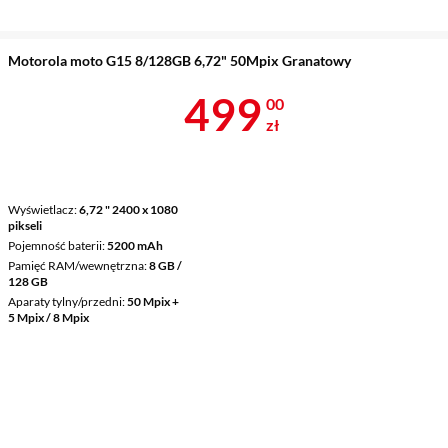
Motorola moto G15 8/128GB 6,72" 50Mpix Granatowy
Cena 499 zł
499
00
zł
Wyświetlacz
6,72 " 2400 x 1080
pikseli
Pojemność baterii
5200 mAh
Pamięć RAM/wewnętrzna
8 GB /
128 GB
Aparaty tylny/przedni
50 Mpix +
5 Mpix / 8 Mpix