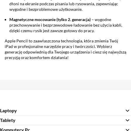
dłoni na ekranie podczas pisania lub rysowania, zapewniając
wygodne i bezproblemowe użytkowanie.
Magnetyczne mocowanie (tylko 2. generacja)
– wygodne
przechowywanie i bezprzewodowe ładowanie bez użycia kabli,
dzięki czemu rysik jest zawsze gotowy do pracy.
Apple Pencil to zaawłaszczona technologia, która zmienia Twój
iPad w profesjonalne narzędzie pracy i twórczości. Wybierz
generację odpowiednią dla Twojego urządzenia i ciesz się najwyższą
precyzją oraz komfortem działania!
Laptopy
Tablety
Komputery Pc