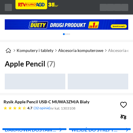
Karuzela z banerami, aktualny element 1 z 
Komputery i tablety
Akcesoria komputerowe
Akcesoria do
Apple Pencil
(7)
Rysik Apple Pencil USB-C MUWA3ZM/A Biały
4.7 gwiazdek
4.7
32 opinie
nr kat. 1303108
DARMOWA DOSTAWA
WEJDŹ DO STREFY