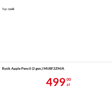
Typ
rysik
Rysik Apple Pencil (2 gen.) MU8F2ZM/A
Cena 499 zł
499
00
zł