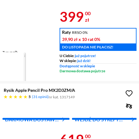
Z INPOST
APPLE
Cena 399 zł
399
00
zł
Raty
RRSO 0%
39,90 zł
x 10 rat
0%
DO LISTOPADA NIE PŁACISZ!
Typ
rysik
U Ciebie:
już pojutrze!
W sklepie:
już dziś!
Dostępność w sklepie
Darmowa dostawa pojutrze
Rysik Apple Pencil Pro MX2D3ZM/A
pięć gwiazdek
5
31 opinii
nr kat. 1317149
DARMOWA DOSTAWA
WEJDŹ DO STREFY
Z INPOST
APPLE
Cena 619 zł
00