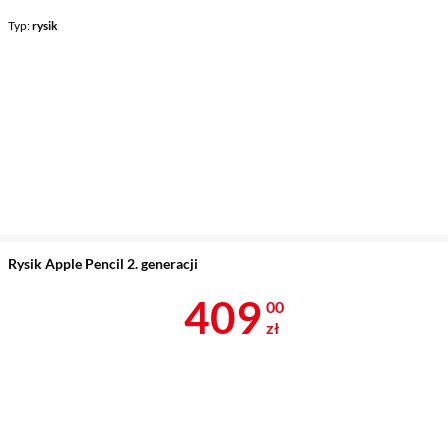
Typ
rysik
Rysik Apple Pencil 2. generacji
Cena 409 zł
409
00
zł