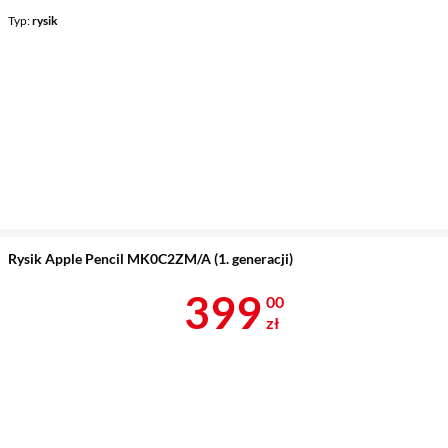
Typ
rysik
Rysik Apple Pencil MK0C2ZM/A (1. generacji)
Cena 399 zł
399
00
zł