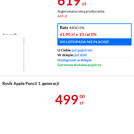
619
zł
Sugerowana cena producenta:
649 zł
Raty
RRSO 0%
61,90 zł
x 10 rat
0%
Typ
rysik
DO LISTOPADA NIE PŁACISZ!
U Ciebie:
już pojutrze!
W sklepie:
już dziś!
Dostępność w sklepie
Darmowa dostawa pojutrze
Rysik Apple Pencil 1. generacji
Cena 499 zł
499
00
zł