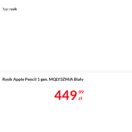
Typ
rysik
Rysik Apple Pencil 1 gen. MQLY3ZM/A Biały
Cena 449,99 
449
99
zł