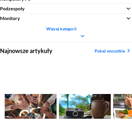
Podzespoły
Monitory
Więcej kategorii
Sekcja pominięta
Najnowsze artykuły
Pokaż wszystkie
Nadchodzące
Ranking aparatów
Najleps
premiery smartfonów
kompaktowych.
tytanow
– kalendarz nowości
Najlepsze modele
2026
2026
Sekcja pominięta