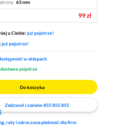
ętrzny:
63 mm
…
52 mm,
55 mm,
57 mm,
60 mm,
65 mm,
68 mm,
99 zł
70 mm
iej u Ciebie:
już pojutrze!
:
już pojutrze!
ostępność w sklepach
dostawa
pojutrze
Do koszyka
Zadzwoń i zamów 855 855 855
ng, raty i odroczona płatność dla firm