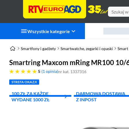
Wszystkie kategorie
Smartfony i gadżety
Smartwatche, zegarki i opaski
Smart 
Smartring Maxcom mRing MR100 10/6
pięć gwiazdek
5
1 opinia
nr kat. 1337316
STREFA OKAZJI
100 ZŁ ZA KAŻDE
DARMOWA DOSTAWA
WYDANE 1000 ZŁ
Z INPOST