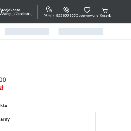
Moje konto
Zaloguj / Zarejestruj
Sklepy
855 855 855
Obserwowane
Koszyk
00
zł
uktu
arny
…