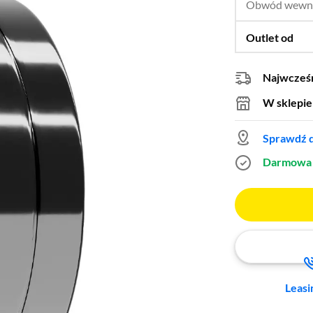
Obwód wewn
Outlet od
Najwcześn
W sklepie
Sprawdź d
Darmowa 
Leasi