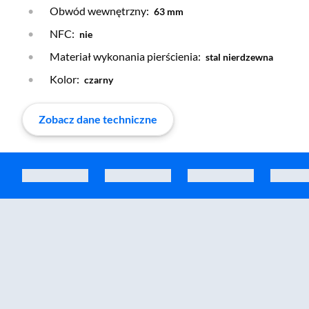
Obwód wewnętrzny:
63 mm
NFC:
nie
Materiał wykonania pierścienia:
stal nierdzewna
Kolor:
czarny
Zobacz dane techniczne
Zostałeś przeniesiony do sekcji akcesoriów