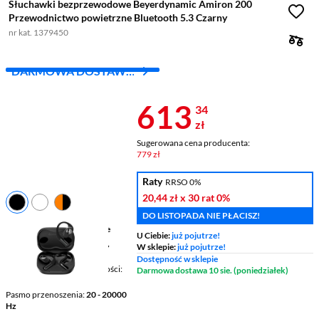
Słuchawki bezprzewodowe Beyerdynamic Amiron 200
Przewodnictwo powietrzne Bluetooth 5.3 Czarny
nr kat. 1379450
DARMOWA DOSTAWA
Z INPOST
Cena 613,34 
613
34
zł
Sugerowana cena producenta:
779 zł
Raty
RRSO 0%
20,44 zł
x 30 rat
0%
DO LISTOPADA NIE PŁACISZ!
Budowa słuchawek
przewodnictwo powietrzne
U Ciebie:
już pojutrze!
Łączność
bezprzewodowe,
W sklepie:
już pojutrze!
Bluetooth
Dostępność w sklepie
Mikrofon / Regulacja głośności
Darmowa dostawa 10 sie. (poniedziałek)
tak / tak
Pasmo przenoszenia
20 - 20000
Hz