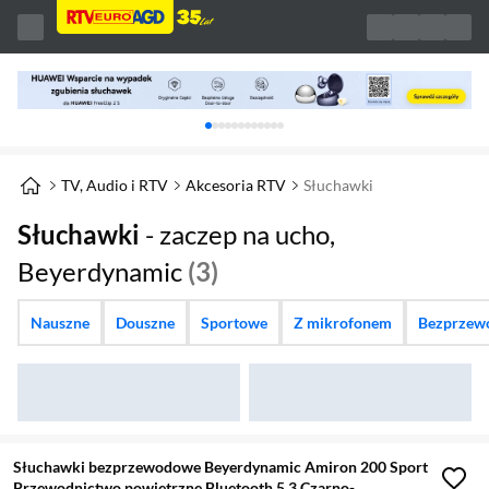
Karuzela z banerami, aktualny element 1 z 
TV, Audio i RTV
Akcesoria RTV
Słuchawki
Słuchawki
- zaczep na ucho,
Beyerdynamic
(3)
Nauszne
Douszne
Sportowe
Z mikrofonem
Bezprzew
Słuchawki bezprzewodowe Beyerdynamic Amiron 200 Sport
Przewodnictwo powietrzne Bluetooth 5.3 Czarno-