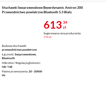
Słuchawki bezprzewodowe Beyerdynamic Amiron 200
Przewodnictwo powietrzne Bluetooth 5.3 Biały
Cena 613,34 
613
34
zł
Sugerowana cena producenta:
779 zł
Budowa słuchawek
przewodnictwo powietrzne
Łączność
bezprzewodowe,
Bluetooth
Mikrofon / Regulacja głośności
tak / tak
Pasmo przenoszenia
20 - 20000
Hz