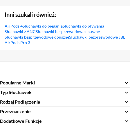
Inni szukali również:
AirPods 4
Słuchawki do biegania
Słuchawki do pływania
Słuchawki z ANC
Słuchawki bezprzewodowe nauszne
Słuchawki bezprzewodowe douszne
Słuchawki bezprzewodowe JBL
AirPods Pro 3
Sekcja pominięta
Popularne Marki
Typ Słuchawek
Rodzaj Podłączenia
Przeznaczenie
Dodatkowe Funkcje